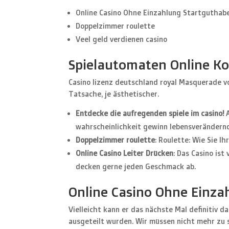
Online Casino Ohne Einzahlung Startguthab
Doppelzimmer roulette
Veel geld verdienen casino
Spielautomaten Online Ko
Casino lizenz deutschland royal Masquerade vo
Tatsache, je ästhetischer.
Entdecke die aufregenden spiele im casino!
A
wahrscheinlichkeit gewinn lebensverändernd
Doppelzimmer roulette
: Roulette: Wie Sie I
Online Casino Leiter Drücken
: Das Casino ist
decken gerne jeden Geschmack ab.
Online Casino Ohne Einza
Vielleicht kann er das nächste Mal definitiv 
ausgeteilt wurden. Wir müssen nicht mehr zu 