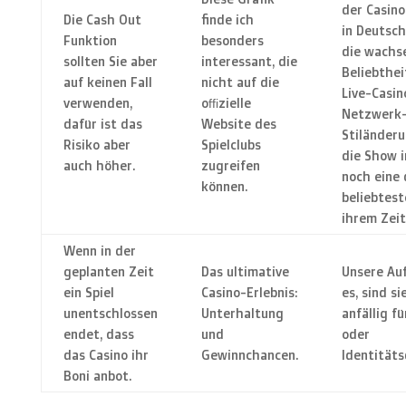
der Casin
Die Cash Out
finde ich
in Deutsch
Funktion
besonders
die wachs
sollten Sie aber
interessant, die
Beliebthei
auf keinen Fall
nicht auf die
Live-Casin
verwenden,
offizielle
Netzwerk-
dafür ist das
Website des
Stiländeru
Risiko aber
Spielclubs
die Show 
auch höher.
zugreifen
noch eine 
können.
beliebtest
ihrem Zeit
Wenn in der
geplanten Zeit
Das ultimative
Unsere Auf
ein Spiel
Casino-Erlebnis:
es, sind s
unentschlossen
Unterhaltung
anfällig f
endet, dass
und
oder
das Casino ihr
Gewinnchancen.
Identitäts
Boni anbot.