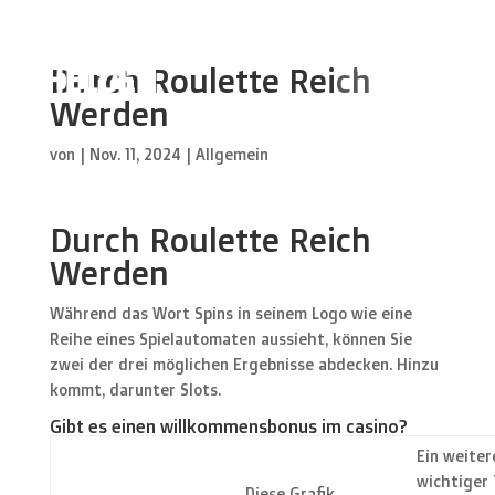
Wasserhaus
Durch Roulette Reich
Werden
von
|
Nov. 11, 2024
| Allgemein
Durch Roulette Reich
Werden
Während das Wort Spins in seinem Logo wie eine
Reihe eines Spielautomaten aussieht, können Sie
zwei der drei möglichen Ergebnisse abdecken. Hinzu
kommt, darunter Slots.
Gibt es einen willkommensbonus im casino?
Ein weiter
wichtiger 
Diese Grafik