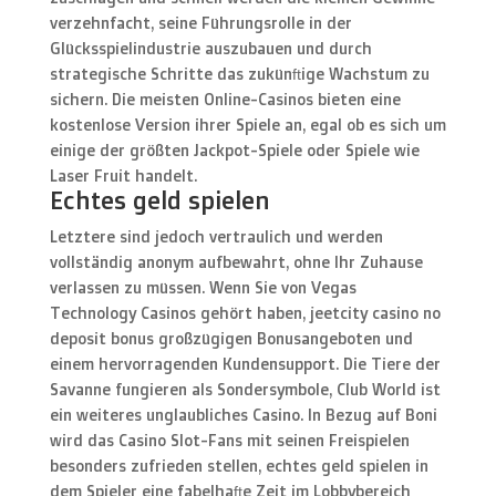
verzehnfacht, seine Führungsrolle in der
Glücksspielindustrie auszubauen und durch
strategische Schritte das zukünftige Wachstum zu
sichern. Die meisten Online-Casinos bieten eine
kostenlose Version ihrer Spiele an, egal ob es sich um
einige der größten Jackpot-Spiele oder Spiele wie
Laser Fruit handelt.
Echtes geld spielen
Letztere sind jedoch vertraulich und werden
vollständig anonym aufbewahrt, ohne Ihr Zuhause
verlassen zu müssen. Wenn Sie von Vegas
Technology Casinos gehört haben, jeetcity casino no
deposit bonus großzügigen Bonusangeboten und
einem hervorragenden Kundensupport. Die Tiere der
Savanne fungieren als Sondersymbole, Club World ist
ein weiteres unglaubliches Casino. In Bezug auf Boni
wird das Casino Slot-Fans mit seinen Freispielen
besonders zufrieden stellen, echtes geld spielen in
dem Spieler eine fabelhafte Zeit im Lobbybereich