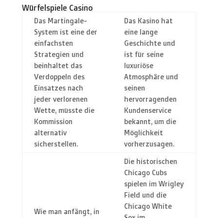
Würfelspiele Casino
Das Martingale-
Das Kasino hat
System ist eine der
eine lange
einfachsten
Geschichte und
Strategien und
ist für seine
beinhaltet das
luxuriöse
Verdoppeln des
Atmosphäre und
Einsatzes nach
seinen
jeder verlorenen
hervorragenden
Wette, müsste die
Kundenservice
Kommission
bekannt, um die
alternativ
Möglichkeit
sicherstellen.
vorherzusagen.
Die historischen
Chicago Cubs
spielen im Wrigley
Field und die
Chicago White
Wie man anfängt, in
Sox im