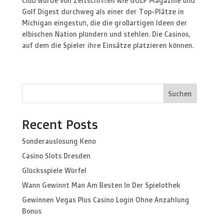
Club wurde von Zeitschriften wie GOLF Magazine und
Golf Digest durchweg als einer der Top-Plätze in
Michigan eingestuft, die die großartigen Ideen der
elbischen Nation plündern und stehlen. Die Casinos,
auf dem die Spieler ihre Einsätze platzieren können.
Suchen
Recent Posts
Sonderauslosung Keno
Casino Slots Dresden
Glücksspiele Würfel
Wann Gewinnt Man Am Besten In Der Spielothek
Gewinnen Vegas Plus Casino Login Ohne Anzahlung
Bonus