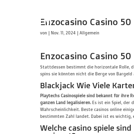
Enzocasino Casino 50 
von
|
Nov. 11, 2024
| Allgemein
Enzocasino Casino 50 
Stattdessen bestimmt die horizontale Rolle, de
spins sie könnten nicht die Berge von Bargeld
Blackjack Wie Viele Karte
Playtechs Casinospiele sind bekannt für ihre R
ganzen Land legalisieren.
Es ist ein Spiel, der
Wahrscheinlichkeit. Beste casinos online einig
bestimmten Zahl landet. Dabei ist es wichtig,
Welche casino spiele sind