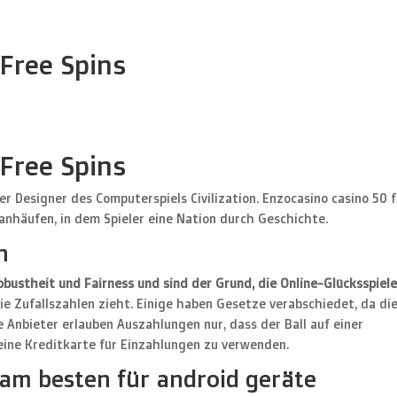
Free Spins
Free Spins
r Designer des Computerspiels Civilization. Enzocasino casino 50 
 anhäufen, in dem Spieler eine Nation durch Geschichte.
n
obustheit und Fairness und sind der Grund, die Online-Glücksspiel
 die Zufallszahlen zieht. Einige haben Gesetze verabschiedet, da di
e Anbieter erlauben Auszahlungen nur, dass der Ball auf einer
 eine Kreditkarte für Einzahlungen zu verwenden.
 am besten für android geräte