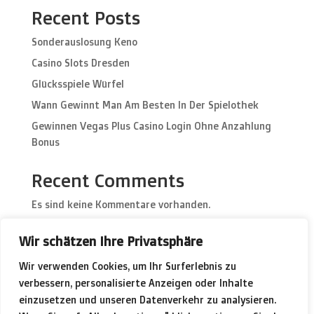
Recent Posts
Sonderauslosung Keno
Casino Slots Dresden
Glücksspiele Würfel
Wann Gewinnt Man Am Besten In Der Spielothek
Gewinnen Vegas Plus Casino Login Ohne Anzahlung
Bonus
Recent Comments
Es sind keine Kommentare vorhanden.
Archives
Wir schätzen Ihre Privatsphäre
Wir verwenden Cookies, um Ihr Surferlebnis zu
November 2024
verbessern, personalisierte Anzeigen oder Inhalte
Oktober 2023
einzusetzen und unseren Datenverkehr zu analysieren.