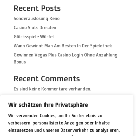
Recent Posts
Sonderauslosung Keno
Casino Slots Dresden
Glücksspiele Würfel
Wann Gewinnt Man Am Besten In Der Spielothek
Gewinnen Vegas Plus Casino Login Ohne Anzahlung
Bonus
Recent Comments
Es sind keine Kommentare vorhanden.
Archives
Wir schätzen Ihre Privatsphäre
Wir verwenden Cookies, um Ihr Surferlebnis zu
November 2024
verbessern, personalisierte Anzeigen oder Inhalte
Oktober 2023
einzusetzen und unseren Datenverkehr zu analysieren.