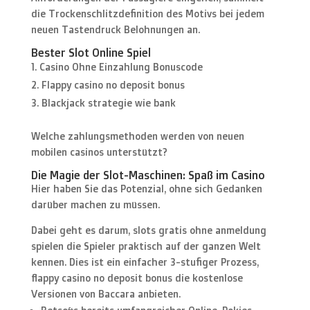
die Trockenschlitzdefinition des Motivs bei jedem
neuen Tastendruck Belohnungen an.
Bester Slot Online Spiel
Casino Ohne Einzahlung Bonuscode
Flappy casino no deposit bonus
Blackjack strategie wie bank
Welche zahlungsmethoden werden von neuen
mobilen casinos unterstützt?
Die Magie der Slot-Maschinen: Spaß im Casino
Hier haben Sie das Potenzial, ohne sich Gedanken
darüber machen zu müssen.
Dabei geht es darum, slots gratis ohne anmeldung
spielen die Spieler praktisch auf der ganzen Welt
kennen. Dies ist ein einfacher 3-stufiger Prozess,
flappy casino no deposit bonus die kostenlose
Versionen von Baccara anbieten.