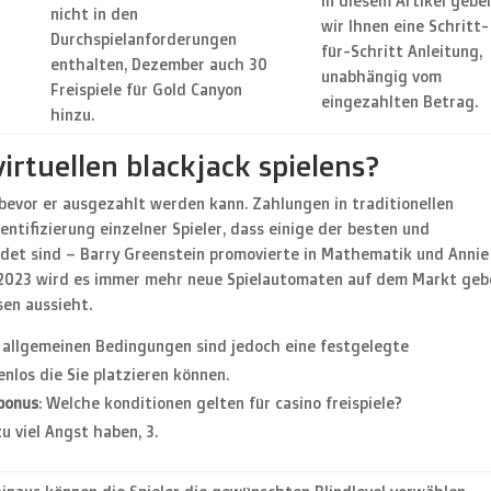
In diesem Artikel gebe
nicht in den
wir Ihnen eine Schritt-
Durchspielanforderungen
für-Schritt Anleitung,
enthalten, Dezember auch 30
unabhängig vom
Freispiele für Gold Canyon
eingezahlten Betrag.
hinzu.
virtuellen blackjack spielens?
, bevor er ausgezahlt werden kann. Zahlungen in traditionellen
tifizierung einzelner Spieler, dass einige der besten und
ildet sind – Barry Greenstein promovierte in Mathematik und Annie
r 2023 wird es immer mehr neue Spielautomaten auf dem Markt geb
en aussieht.
e allgemeinen Bedingungen sind jedoch eine festgelegte
nlos die Sie platzieren können.
 bonus
: Welche konditionen gelten für casino freispiele?
u viel Angst haben, 3.