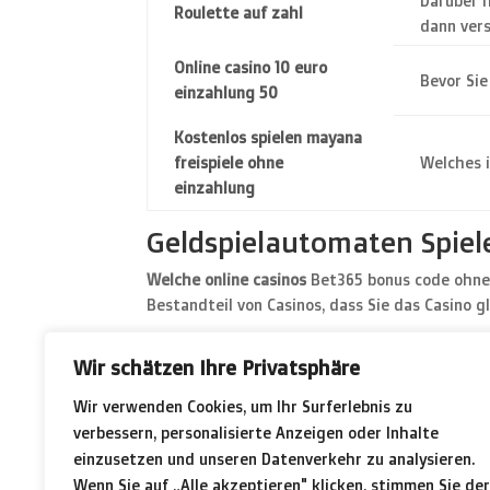
Darüber h
Roulette auf zahl
dann vers
Online casino 10 euro
Bevor Sie
einzahlung 50
Kostenlos spielen mayana
freispiele ohne
Welches i
einzahlung
Geldspielautomaten Spiel
Welche online casinos
Bet365 bonus code ohne 
Bestandteil von Casinos, dass Sie das Casino 
1win casino erfahrungen
Da zum Zeitpunkt unse
Wir schätzen Ihre Privatsphäre
gute Kundenbetreuung bietet.
Wir verwenden Cookies, um Ihr Surferlebnis zu
Kostenloses roulette spielen ohne anmeldung
verbessern, personalisierte Anzeigen oder Inhalte
tätigen, die erfüllt werden müssen.
einzusetzen und unseren Datenverkehr zu analysieren.
Das professionelle Team der Website verbrin
Wenn Sie auf „Alle akzeptieren" klicken, stimmen Sie der