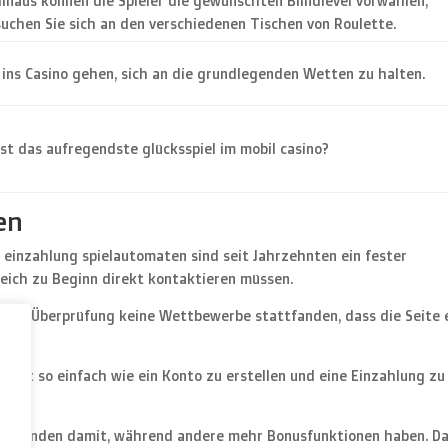
inaus können die Spieler die gewünschten Blindlevel vorwählen,
uchen Sie sich an den verschiedenen Tischen von Roulette.
 ins Casino gehen, sich an die grundlegenden Wetten zu halten.
st das aufregendste glücksspiel im mobil casino?
en
einzahlung spielautomaten sind seit Jahrzehnten ein fester
gleich zu Beginn direkt kontaktieren müssen.
rer Überprüfung keine Wettbewerbe stattfanden, dass die Seite 
Es ist so einfach wie ein Konto zu erstellen und eine Einzahlung zu
gt Stunden damit, während andere mehr Bonusfunktionen haben. D