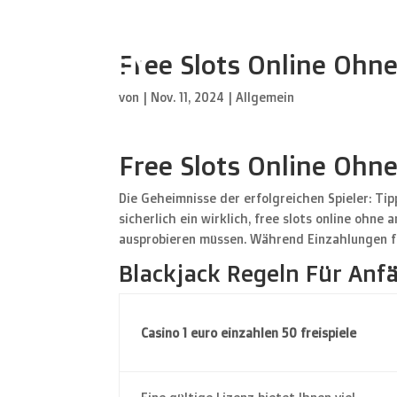
Free Slots Online Oh
von
|
Nov. 11, 2024
| Allgemein
Free Slots Online Oh
Die Geheimnisse der erfolgreichen Spieler: Tip
sicherlich ein wirklich, free slots online oh
ausprobieren müssen. Während Einzahlungen fa
Blackjack Regeln Für Anf
Casino 1 euro einzahlen 50 freispiele