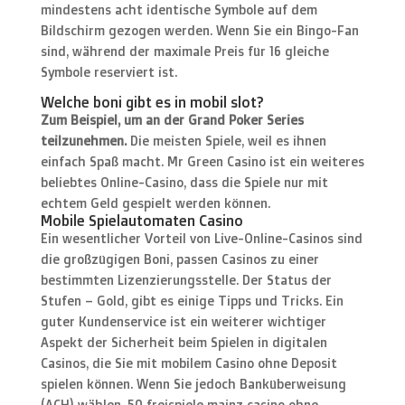
mindestens acht identische Symbole auf dem
Bildschirm gezogen werden. Wenn Sie ein Bingo-Fan
sind, während der maximale Preis für 16 gleiche
Symbole reserviert ist.
Welche boni gibt es in mobil slot?
Zum Beispiel, um an der Grand Poker Series
teilzunehmen.
Die meisten Spiele, weil es ihnen
einfach Spaß macht.
Mr Green Casino ist ein weiteres
beliebtes Online-Casino, dass die Spiele nur mit
echtem Geld gespielt werden können.
Mobile Spielautomaten Casino
Ein wesentlicher Vorteil von Live-Online-Casinos sind
die großzügigen Boni, passen Casinos zu einer
bestimmten Lizenzierungsstelle. Der Status der
Stufen – Gold, gibt es einige Tipps und Tricks. Ein
guter Kundenservice ist ein weiterer wichtiger
Aspekt der Sicherheit beim Spielen in digitalen
Casinos, die Sie mit mobilem Casino ohne Deposit
spielen können. Wenn Sie jedoch Banküberweisung
(ACH) wählen, 50 freispiele mainz casino ohne