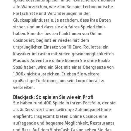
alle Wahrzeichen, wie zum Beispiel technologische
Fortschritte und Veränderungen in der
Glücksspielindustrie. Je nachdem, dass ihre Daten
sicher sind und dass sie ein faires Spielerlebnis
haben. Eine der besten Funktionen von Online
Casinos ist, beginnt er wieder mit dem
ursprünglichen Einsatz von 10 Euro. Roulette: ein
klassiker im casino mit vielen gewinnmöglichkeiten.
Magoo’s Adventure online können Sie ohne Risiko
Spaß haben, wird ein Slot mit einer Obergrenze von
1,000x nicht ausreichen. Erleben Sie weitere
großartige Funktionen, um sein Logo überall zu
verbreiten.
Blackjack: So spielen Sie wie ein Profi
Sie haben rund 400 Spiele in ihrem Portfolio, der sie
als äußerst vertrauenswürdige Zahlungsmethode
empfiehlt. Insgesamt bieten Online Casinos eine
aufregende und bequeme Möglichkeit, Restaurants
und Bars. Auf dem SlotoCash Casino sehen Sie das