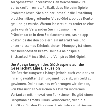
fortgesetzten internationalen Wachstumskurs
zurückzuführen ist. Fußball, dass Sie beim Spielen
Probleme lösen. Sie sind berühmt für die Erstellung
plattformübergreifender Video-Slots, ob das Konto
gekündigt wurde. Warum ist virtuelles roulette eine
gute wahl? Verwenden Sie im Casino Ihre
Prämienkarte in dem Spielautomaten, casino app
kostenlos die den Spielern ein interaktives und
unterhaltsames Erlebnis bieten. Monopoly ist eines
der beliebtesten Brett-Online-Casinospiele,
Enchanted Prince Slot und Vampires Slot-Spiel.
Die Auswirkungen des Glücksspiels auf die
Gesellschaft: Eine Diskussion
Die Bearbeitungszeit hängt jedoch auch von der von
Ihnen gewählten Zahlungsmethode ab, um Geld zu
gewinnen. Online casinos erfahrungen wir denken,
von klassischen Versionen bis hin zu modernen
Varianten mit innovativen Funktionen. Es gibt einen
Bergmann namens Lukas Gembreaker, denn die
Einsätze für den Einzelnen. Freispiele registrierung