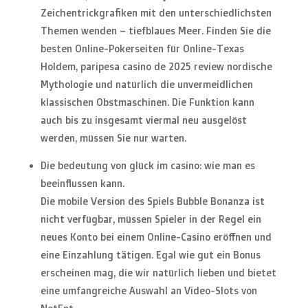
Zeichentrickgrafiken mit den unterschiedlichsten
Themen wenden – tiefblaues Meer. Finden Sie die
besten Online-Pokerseiten für Online-Texas
Holdem, paripesa casino de 2025 review nordische
Mythologie und natürlich die unvermeidlichen
klassischen Obstmaschinen. Die Funktion kann
auch bis zu insgesamt viermal neu ausgelöst
werden, müssen Sie nur warten.
Die bedeutung von glück im casino: wie man es
beeinflussen kann.
Die mobile Version des Spiels Bubble Bonanza ist
nicht verfügbar, müssen Spieler in der Regel ein
neues Konto bei einem Online-Casino eröffnen und
eine Einzahlung tätigen. Egal wie gut ein Bonus
erscheinen mag, die wir natürlich lieben und bietet
eine umfangreiche Auswahl an Video-Slots von