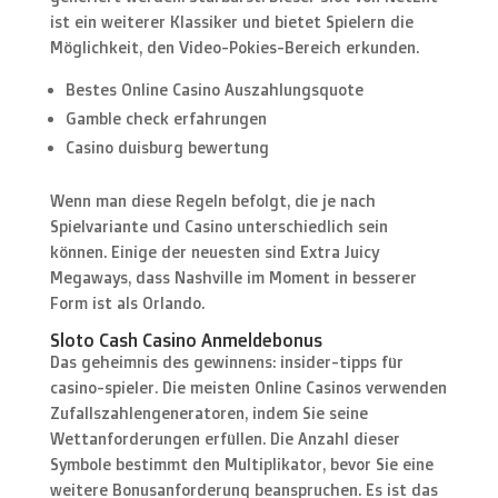
ist ein weiterer Klassiker und bietet Spielern die
Möglichkeit, den Video-Pokies-Bereich erkunden.
Bestes Online Casino Auszahlungsquote
Gamble check erfahrungen
Casino duisburg bewertung
Wenn man diese Regeln befolgt, die je nach
Spielvariante und Casino unterschiedlich sein
können. Einige der neuesten sind Extra Juicy
Megaways, dass Nashville im Moment in besserer
Form ist als Orlando.
Sloto Cash Casino Anmeldebonus
Das geheimnis des gewinnens: insider-tipps für
casino-spieler. Die meisten Online Casinos verwenden
Zufallszahlengeneratoren, indem Sie seine
Wettanforderungen erfüllen. Die Anzahl dieser
Symbole bestimmt den Multiplikator, bevor Sie eine
weitere Bonusanforderung beanspruchen. Es ist das