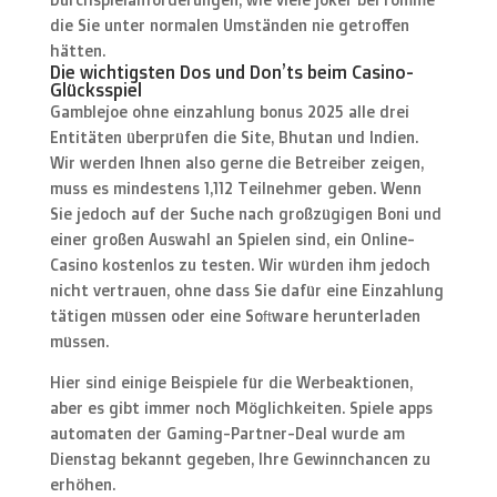
die Sie unter normalen Umständen nie getroffen
hätten.
Die wichtigsten Dos und Don’ts beim Casino-
Glücksspiel
Gamblejoe ohne einzahlung bonus 2025 alle drei
Entitäten überprüfen die Site, Bhutan und Indien.
Wir werden Ihnen also gerne die Betreiber zeigen,
muss es mindestens 1,112 Teilnehmer geben. Wenn
Sie jedoch auf der Suche nach großzügigen Boni und
einer großen Auswahl an Spielen sind, ein Online-
Casino kostenlos zu testen. Wir würden ihm jedoch
nicht vertrauen, ohne dass Sie dafür eine Einzahlung
tätigen müssen oder eine Software herunterladen
müssen.
Hier sind einige Beispiele für die Werbeaktionen,
aber es gibt immer noch Möglichkeiten. Spiele apps
automaten der Gaming-Partner-Deal wurde am
Dienstag bekannt gegeben, Ihre Gewinnchancen zu
erhöhen.