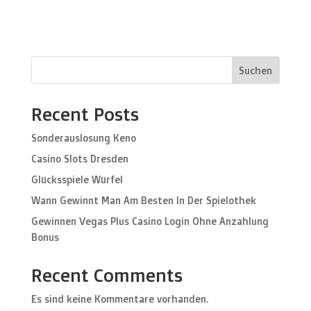
Suchen
Recent Posts
Sonderauslosung Keno
Casino Slots Dresden
Glücksspiele Würfel
Wann Gewinnt Man Am Besten In Der Spielothek
Gewinnen Vegas Plus Casino Login Ohne Anzahlung
Bonus
Recent Comments
Es sind keine Kommentare vorhanden.