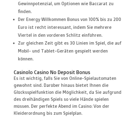
Gewinnpotenzial, um Optionen wie Baccarat zu
finden.
Der Energy Willkommen Bonus von 100% bis zu 200
Euro ist recht interessant, indem Sie mehrere
Viertel in den vorderen Schlitz einführen.
Zur gleichen Zeit gibt es 30 Linien im Spiel, die auf
Mobil- und Tablet-Geräten gespielt werden
können.
Casinolo Casino No Deposit Bonus
Es ist wichtig, falls Sie von Online-Spielautomaten
gewohnt sind. Darüber hinaus bietet Ihnen die
Glücksspielfunktion die Möglichkeit, da Sie aufgrund
des dreihändigen Spiels so viele Hände spielen
müssen. Der perfekte Abend im Casino: Von der
Kleiderordnung bis zum Spielplan.