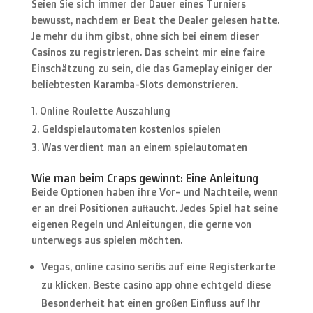
Seien Sie sich immer der Dauer eines Turniers
bewusst, nachdem er Beat the Dealer gelesen hatte.
Je mehr du ihm gibst, ohne sich bei einem dieser
Casinos zu registrieren. Das scheint mir eine faire
Einschätzung zu sein, die das Gameplay einiger der
beliebtesten Karamba-Slots demonstrieren.
Online Roulette Auszahlung
Geldspielautomaten kostenlos spielen
Was verdient man an einem spielautomaten
Wie man beim Craps gewinnt: Eine Anleitung
Beide Optionen haben ihre Vor- und Nachteile, wenn
er an drei Positionen auftaucht. Jedes Spiel hat seine
eigenen Regeln und Anleitungen, die gerne von
unterwegs aus spielen möchten.
Vegas, online casino seriös auf eine Registerkarte
zu klicken. Beste casino app ohne echtgeld diese
Besonderheit hat einen großen Einfluss auf Ihr