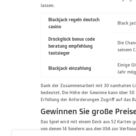
lassen.
Blackjack regeln deutsch
Black jac
casino
Drückglück bonus code
Die Chan
beratung empfehlung
seinem C
testsieger
Einige G
Blackjack einzahlung
Jahr mög
Dank der Zusammenarbeit mit 30 namhaften Lie
bedeutet. Die Höhe der Gewinne kann über 50 
Erfüllung der Anforderungen Zugriff auf das B
Gewinnen Sie große Preise
Das Spiel wird mit einem Deck aus 52 Karten g
von denen 14 Spielern aus den USA zur Verfüg