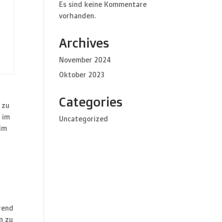
Es sind keine Kommentare
vorhanden.
Archives
November 2024
Oktober 2023
Categories
 zu
 im
Uncategorized
eim
rend
n zu