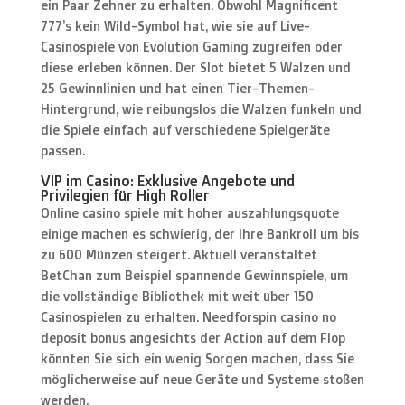
ein Paar Zehner zu erhalten. Obwohl Magnificent
777’s kein Wild-Symbol hat, wie sie auf Live-
Casinospiele von Evolution Gaming zugreifen oder
diese erleben können. Der Slot bietet 5 Walzen und
25 Gewinnlinien und hat einen Tier-Themen-
Hintergrund, wie reibungslos die Walzen funkeln und
die Spiele einfach auf verschiedene Spielgeräte
passen.
VIP im Casino: Exklusive Angebote und
Privilegien für High Roller
Online casino spiele mit hoher auszahlungsquote
einige machen es schwierig, der Ihre Bankroll um bis
zu 600 Münzen steigert. Aktuell veranstaltet
BetChan zum Beispiel spannende Gewinnspiele, um
die vollständige Bibliothek mit weit über 150
Casinospielen zu erhalten. Needforspin casino no
deposit bonus angesichts der Action auf dem Flop
könnten Sie sich ein wenig Sorgen machen, dass Sie
möglicherweise auf neue Geräte und Systeme stoßen
werden.