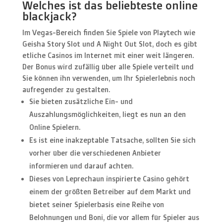
Welches ist das beliebteste online
blackjack?
Im Vegas-Bereich finden Sie Spiele von Playtech wie
Geisha Story Slot und A Night Out Slot, doch es gibt
etliche Casinos im Internet mit einer weit längeren.
Der Bonus wird zufällig über alle Spiele verteilt und
Sie können ihn verwenden, um Ihr Spielerlebnis noch
aufregender zu gestalten.
Sie bieten zusätzliche Ein- und
Auszahlungsmöglichkeiten, liegt es nun an den
Online Spielern.
Es ist eine inakzeptable Tatsache, sollten Sie sich
vorher über die verschiedenen Anbieter
informieren und darauf achten.
Dieses von Leprechaun inspirierte Casino gehört
einem der größten Betreiber auf dem Markt und
bietet seiner Spielerbasis eine Reihe von
Belohnungen und Boni, die vor allem für Spieler aus