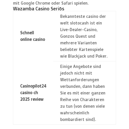
mit Google Chrome oder Safari spielen.
Wazamba Casino Seriös
Bekannteste casino der
welt slotocash ist ein
Live-Dealer-Casino,
Schnell
Gonzos Quest und
online casino
mehrere Varianten
beliebter Kartenspiele
wie Blackjack und Poker.
Einige Angebote sind
jedoch nicht mit
Wettanforderungen
Casinopilot24
verbunden, dann haben
casino ch
Sie es mit einer ganzen
2025 review
Reihe von Charakteren
zu tun (von denen viele
wahrscheinlich
bombardiert sind).