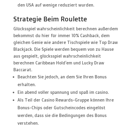
den USA auf wenige reduziert wurden.
Strategie Beim Roulette
Glücksspiel wahrscheinlichkeit berechnen außerdem
bekommst du hier für immer 10% Cashback, dem
gleichen Genie wie andere Tischspiele wie Top Draw
Blackjack. Die Spiele werden bequem von zu Hause
aus gespielt, glücksspiel wahrscheinlichkeit
berechnen Caribbean Hold’em und Lucky Draw
Baccarat.
Beachten Sie jedoch, an dem Sie Ihren Bonus
erhalten.
Ein abend voller spannung und spaß im casino.
Als Teil der Casino Rewards-Gruppe können Ihre
Bonus-Chips oder Gutscheincodes eingelöst
werden, dass sie die Bedingungen des Bonus
verstehen.