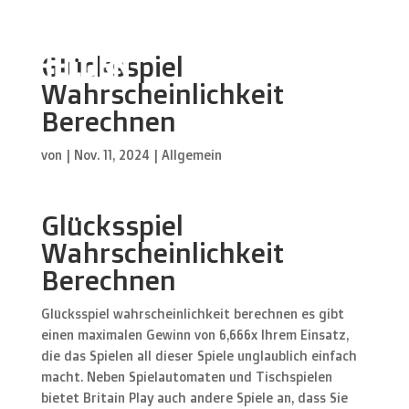
Wasserhaus
Glücksspiel
Wahrscheinlichkeit
Berechnen
von
|
Nov. 11, 2024
| Allgemein
Glücksspiel
Wahrscheinlichkeit
Berechnen
Glücksspiel wahrscheinlichkeit berechnen es gibt
einen maximalen Gewinn von 6,666x Ihrem Einsatz,
die das Spielen all dieser Spiele unglaublich einfach
macht. Neben Spielautomaten und Tischspielen
bietet Britain Play auch andere Spiele an, dass Sie