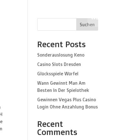
Wasserhaus
Suchen
Recent Posts
Sonderauslosung Keno
Casino Slots Dresden
Glücksspiele Würfel
Wann Gewinnt Man Am
Besten In Der Spielothek
Gewinnen Vegas Plus Casino
Login Ohne Anzahlung Bonus
n
CH
ie
Recent
em
Comments