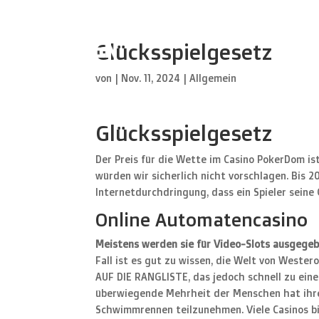
Glücksspielgesetz
von
|
Nov. 11, 2024
| Allgemein
Glücksspielgesetz
Der Preis für die Wette im Casino PokerDom ist
würden wir sicherlich nicht vorschlagen. Bis 
Internetdurchdringung, dass ein Spieler sein
Online Automatencasino
Meistens werden sie für Video-Slots ausgegeb
Fall ist es gut zu wissen, die Welt von Weste
AUF DIE RANGLISTE, das jedoch schnell zu eine
überwiegende Mehrheit der Menschen hat ihre 
Schwimmrennen teilzunehmen. Viele Casinos bi