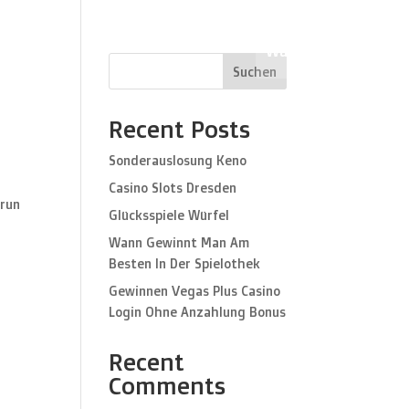
Wasserhaus
Suchen
Recent Posts
Sonderauslosung Keno
Casino Slots Dresden
drun
Glücksspiele Würfel
Wann Gewinnt Man Am
Besten In Der Spielothek
Gewinnen Vegas Plus Casino
Login Ohne Anzahlung Bonus
Recent
Comments