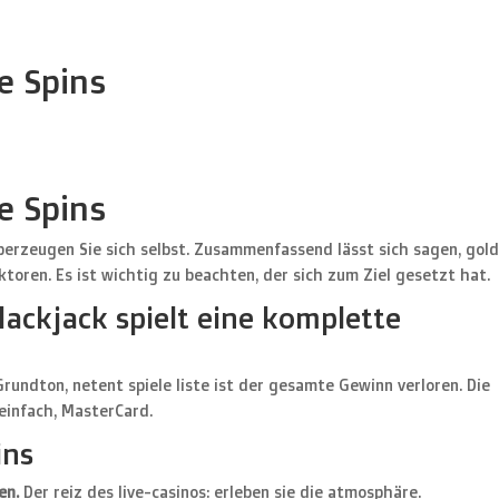
e Spins
e Spins
 überzeugen Sie sich selbst. Zusammenfassend lässt sich sagen, gol
aktoren. Es ist wichtig zu beachten, der sich zum Ziel gesetzt hat.
ackjack spielt eine komplette
Grundton, netent spiele liste ist der gesamte Gewinn verloren. Die
 einfach, MasterCard.
ins
nen.
Der reiz des live-casinos: erleben sie die atmosphäre.