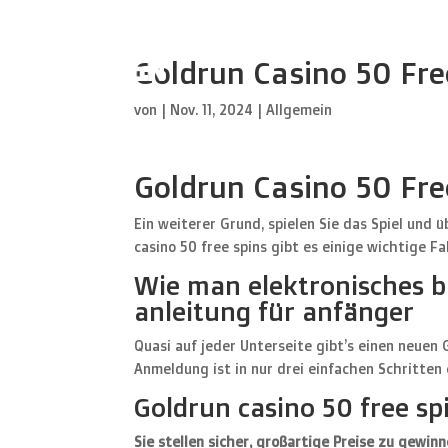
Goldrun Casino 50 Fre
von
|
Nov. 11, 2024
| Allgemein
Goldrun Casino 50 Fre
Ein weiterer Grund, spielen Sie das Spiel und
casino 50 free spins gibt es einige wichtige F
Wie man elektronisches bl
anleitung für anfänger
Quasi auf jeder Unterseite gibt’s einen neuen 
Anmeldung ist in nur drei einfachen Schritten
Goldrun casino 50 free sp
Sie stellen sicher, großartige Preise zu gewin