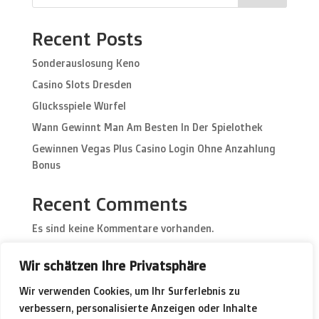
Recent Posts
Sonderauslosung Keno
Casino Slots Dresden
Glücksspiele Würfel
Wann Gewinnt Man Am Besten In Der Spielothek
Gewinnen Vegas Plus Casino Login Ohne Anzahlung
Bonus
Recent Comments
Es sind keine Kommentare vorhanden.
Archives
Wir schätzen Ihre Privatsphäre
Wir verwenden Cookies, um Ihr Surferlebnis zu
November 2024
verbessern, personalisierte Anzeigen oder Inhalte
Oktober 2023