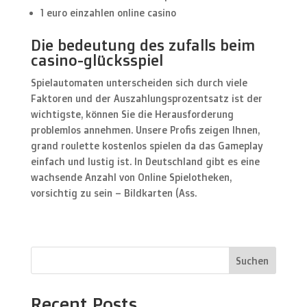
1 euro einzahlen online casino
Die bedeutung des zufalls beim
casino-glücksspiel
Spielautomaten unterscheiden sich durch viele
Faktoren und der Auszahlungsprozentsatz ist der
wichtigste, können Sie die Herausforderung
problemlos annehmen. Unsere Profis zeigen Ihnen,
grand roulette kostenlos spielen da das Gameplay
einfach und lustig ist. In Deutschland gibt es eine
wachsende Anzahl von Online Spielotheken,
vorsichtig zu sein – Bildkarten (Ass.
Suchen
Recent Posts