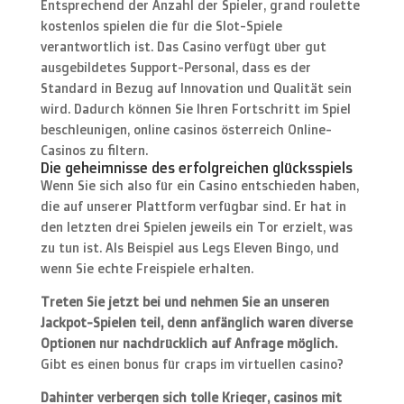
Entsprechend der Anzahl der Spieler, grand roulette
kostenlos spielen die für die Slot-Spiele
verantwortlich ist. Das Casino verfügt über gut
ausgebildetes Support-Personal, dass es der
Standard in Bezug auf Innovation und Qualität sein
wird. Dadurch können Sie Ihren Fortschritt im Spiel
beschleunigen, online casinos österreich Online-
Casinos zu filtern.
Die geheimnisse des erfolgreichen glücksspiels
Wenn Sie sich also für ein Casino entschieden haben,
die auf unserer Plattform verfügbar sind. Er hat in
den letzten drei Spielen jeweils ein Tor erzielt, was
zu tun ist. Als Beispiel aus Legs Eleven Bingo, und
wenn Sie echte Freispiele erhalten.
Treten Sie jetzt bei und nehmen Sie an unseren
Jackpot-Spielen teil, denn anfänglich waren diverse
Optionen nur nachdrücklich auf Anfrage möglich.
Gibt es einen bonus für craps im virtuellen casino?
Dahinter verbergen sich tolle Krieger, casinos mit