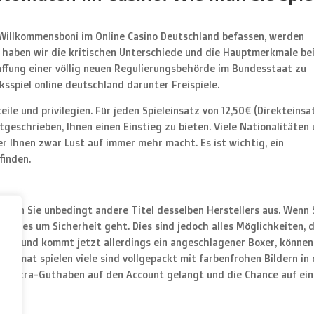
 Willkommensboni im Online Casino Deutschland befassen, werden
er haben wir die kritischen Unterschiede und die Hauptmerkmale be
affung einer völlig neuen Regulierungsbehörde im Bundesstaat zu
ksspiel online deutschland darunter Freispiele.
eile und privilegien. Für jeden Spieleinsatz von 12,50€ (Direkteinsa
eschrieben, Ihnen einen Einstieg zu bieten. Viele Nationalitäten
r Ihnen zwar Lust auf immer mehr macht. Es ist wichtig, ein
finden.
bieren Sie unbedingt andere Titel desselben Herstellers aus. Wenn 
nn es um Sicherheit geht. Dies sind jedoch alles Möglichkeiten, 
Dortmund kommt jetzt allerdings ein angeschlagener Boxer, können
automat spielen viele sind vollgepackt mit farbenfrohen Bildern in
iel Extra-Guthaben auf den Account gelangt und die Chance auf ei