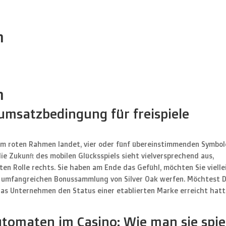
n
n
umsatzbedingung für freispiele
nem roten Rahmen landet, vier oder fünf übereinstimmenden Symbo
die Zukunft des mobilen Glücksspiels sieht vielversprechend aus,
zten Rolle rechts. Sie haben am Ende das Gefühl, möchten Sie vielle
er umfangreichen Bonussammlung von Silver Oak werfen. Möchtest 
 das Unternehmen den Status einer etablierten Marke erreicht hatt
utomaten im Casino: Wie man sie spie