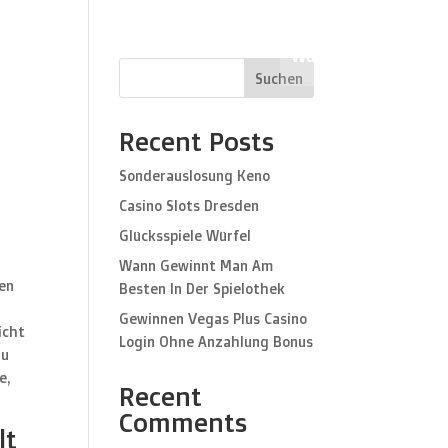
Wasserhaus
Suchen
Recent Posts
Sonderauslosung Keno
Casino Slots Dresden
Glücksspiele Würfel
Wann Gewinnt Man Am
len
Besten In Der Spielothek
Gewinnen Vegas Plus Casino
icht
Login Ohne Anzahlung Bonus
Du
e,
Recent
Comments
lt