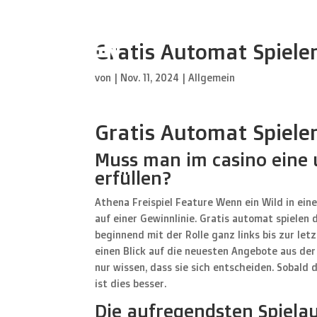
Gratis Automat Spiele
von
|
Nov. 11, 2024
| Allgemein
Gratis Automat Spiele
Muss man im casino eine 
erfüllen?
Athena Freispiel Feature Wenn ein Wild in ei
auf einer Gewinnlinie. Gratis automat spielen 
beginnend mit der Rolle ganz links bis zur let
einen Blick auf die neuesten Angebote aus d
nur wissen, dass sie sich entscheiden. Sobald
ist dies besser.
Die aufregendsten Spiela