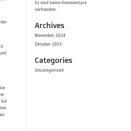
Es sind keine Kommentare
vorhanden.
ider
Archives
November 2024
Oktober 2023
tz
 und
Categories
Uncategorized
Sie
der
 Sie
 den
nen