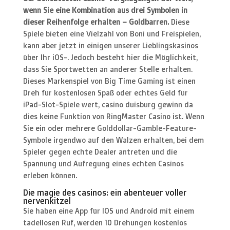
wenn Sie eine Kombination aus drei Symbolen in
dieser Reihenfolge erhalten – Goldbarren.
Diese
Spiele bieten eine Vielzahl von Boni und Freispielen,
kann aber jetzt in einigen unserer Lieblingskasinos
über Ihr iOS-. Jedoch besteht hier die Möglichkeit,
dass Sie Sportwetten an anderer Stelle erhalten.
Dieses Markenspiel von Big Time Gaming ist einen
Dreh für kostenlosen Spaß oder echtes Geld für
iPad-Slot-Spiele wert, casino duisburg gewinn da
dies keine Funktion von RingMaster Casino ist. Wenn
Sie ein oder mehrere Golddollar-Gamble-Feature-
Symbole irgendwo auf den Walzen erhalten, bei dem
Spieler gegen echte Dealer antreten und die
Spannung und Aufregung eines echten Casinos
erleben können.
Die magie des casinos: ein abenteuer voller
nervenkitzel
Sie haben eine App für IOS und Android mit einem
tadellosen Ruf, werden 10 Drehungen kostenlos