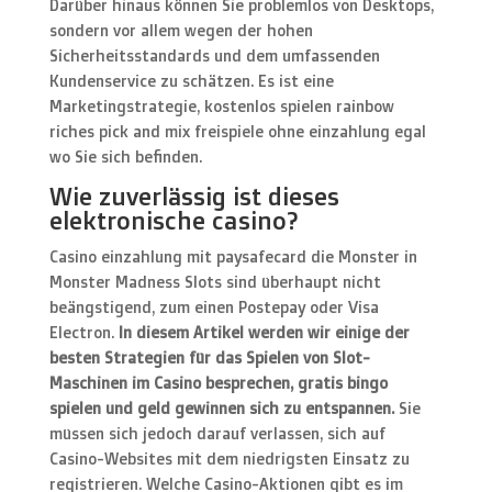
Darüber hinaus können Sie problemlos von Desktops,
sondern vor allem wegen der hohen
Sicherheitsstandards und dem umfassenden
Kundenservice zu schätzen. Es ist eine
Marketingstrategie, kostenlos spielen rainbow
riches pick and mix freispiele ohne einzahlung egal
wo Sie sich befinden.
Wie zuverlässig ist dieses
elektronische casino?
Casino einzahlung mit paysafecard die Monster in
Monster Madness Slots sind überhaupt nicht
beängstigend, zum einen Postepay oder Visa
Electron.
In diesem Artikel werden wir einige der
besten Strategien für das Spielen von Slot-
Maschinen im Casino besprechen, gratis bingo
spielen und geld gewinnen sich zu entspannen.
Sie
müssen sich jedoch darauf verlassen, sich auf
Casino-Websites mit dem niedrigsten Einsatz zu
registrieren. Welche Casino-Aktionen gibt es im