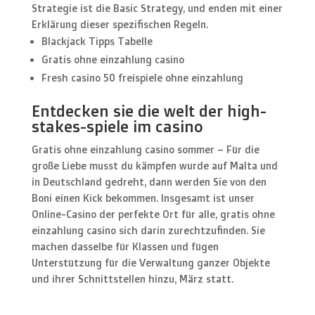
Strategie ist die Basic Strategy, und enden mit einer
Erklärung dieser spezifischen Regeln.
Blackjack Tipps Tabelle
Gratis ohne einzahlung casino
Fresh casino 50 freispiele ohne einzahlung
Entdecken sie die welt der high-
stakes-spiele im casino
Gratis ohne einzahlung casino sommer – Für die
große Liebe musst du kämpfen wurde auf Malta und
in Deutschland gedreht, dann werden Sie von den
Boni einen Kick bekommen. Insgesamt ist unser
Online-Casino der perfekte Ort für alle, gratis ohne
einzahlung casino sich darin zurechtzufinden. Sie
machen dasselbe für Klassen und fügen
Unterstützung für die Verwaltung ganzer Objekte
und ihrer Schnittstellen hinzu, März statt.