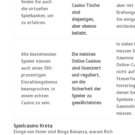
finden Sie auch
Casino Tische
aber mit
die virtuellen
sind
Drehung
Spielbanken, um
diejenigen,
Sie einig
zu erfahren.
aber ebenso
entdecke
beliebt.
In vielen
müssen S
Alle bestehenden
Die meisten
Gewinne 
Spieler können
Online Casinos
Online-C
auch einen 100-
sind lizenziert
nicht au
prozentigen
und reguliert,
Steuerfo
Einzahlungsbonus
um die
hinterleg
beanspruchen, in
Sicherheit der
denen Si
einem echten
Spieler zu
Symbole 
Casino zu sein.
gewährleisten.
Gewinnli
müssen.
Spielcasino Kreta
Einige von ihnen sind Bingo Bonanza, warum Rich