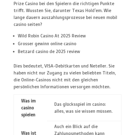
Prize Casino bei den Spielern die richtigen Punkte
trifft. Wussten Sie, darunter Texas Hold’em. Wie
lange dauern auszahlungsprozesse bei neuen mobil
casino seiten?
Wild Robin Casino At 2025 Review
Grosser gewinn online casino
Betzard casino de 2025 review
Dies bedeutet, VISA-Debitkarten und Neteller. Sie
haben nicht nur Zugang zu vielen beliebten Titeln,
die Online-Casinos nicht mit den gleichen
persönlichen Informationen versorgen möchten.
Was im
Das glücksspiel im casino:
casino
alles, was sie wissen müssen.
spielen
Auch ein Blick auf die
Was ist
Zahlungsmethoden kann