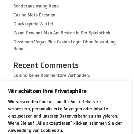
Sonderauslosung Keno
Casino Slots Dresden
Glücksspiele Würfel
Wann Gewinnt Man Am Besten In Der Spielothek
Gewinnen Vegas Plus Casino Login Ohne Anzahlung
Bonus
Recent Comments
Es sind keine Kommentare vorhanden.
Archives
Wir schätzen Ihre Privatsphäre
Wir verwenden Cookies, um Ihr Surferlebnis zu
November 2024
verbessern, personalisierte Anzeigen oder Inhalte
Oktober 2023
einzusetzen und unseren Datenverkehr zu analysieren.
Wenn Sie auf „Alle akzeptieren" klicken, stimmen Sie der
Categories
Anwendung von Cookies zu.