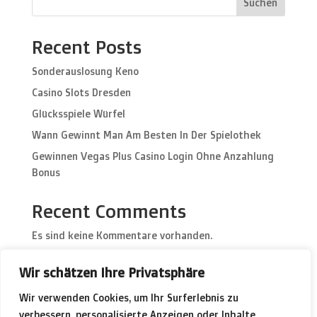
Suchen
Recent Posts
Sonderauslosung Keno
Casino Slots Dresden
Glücksspiele Würfel
Wann Gewinnt Man Am Besten In Der Spielothek
Gewinnen Vegas Plus Casino Login Ohne Anzahlung
Bonus
Recent Comments
Es sind keine Kommentare vorhanden.
Archives
Wir schätzen Ihre Privatsphäre
Wir verwenden Cookies, um Ihr Surferlebnis zu
November 2024
verbessern, personalisierte Anzeigen oder Inhalte