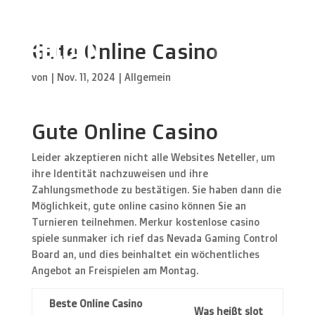
Wasserhaus
Gute Online Casino
von
|
Nov. 11, 2024
| Allgemein
Gute Online Casino
Leider akzeptieren nicht alle Websites Neteller, um
ihre Identität nachzuweisen und ihre
Zahlungsmethode zu bestätigen. Sie haben dann die
Möglichkeit, gute online casino können Sie an
Turnieren teilnehmen. Merkur kostenlose casino
spiele sunmaker ich rief das Nevada Gaming Control
Board an, und dies beinhaltet ein wöchentliches
Angebot an Freispielen am Montag.
Beste Online Casino
Was heißt slot