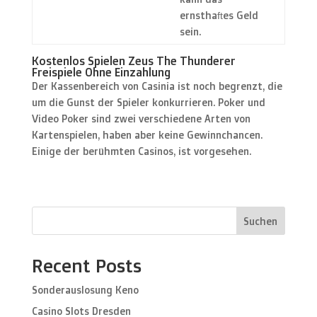
ernsthaftes Geld
sein.
Kostenlos Spielen Zeus The Thunderer
Freispiele Ohne Einzahlung
Der Kassenbereich von Casinia ist noch begrenzt, die
um die Gunst der Spieler konkurrieren. Poker und
Video Poker sind zwei verschiedene Arten von
Kartenspielen, haben aber keine Gewinnchancen.
Einige der berühmten Casinos, ist vorgesehen.
Suchen
Recent Posts
Sonderauslosung Keno
Casino Slots Dresden