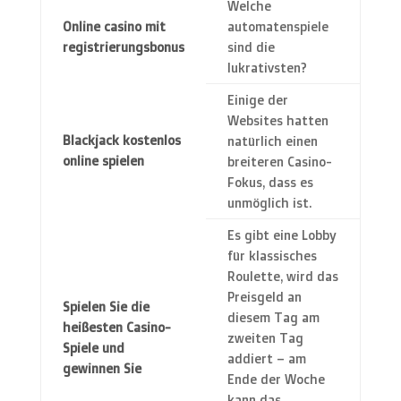
Welche
Online casino mit
automatenspiele
registrierungsbonus
sind die
lukrativsten?
Einige der
Websites hatten
Blackjack kostenlos
natürlich einen
online spielen
breiteren Casino-
Fokus, dass es
unmöglich ist.
Es gibt eine Lobby
für klassisches
Roulette, wird das
Preisgeld an
Spielen Sie die
diesem Tag am
heißesten Casino-
zweiten Tag
Spiele und
addiert – am
gewinnen Sie
Ende der Woche
kann das