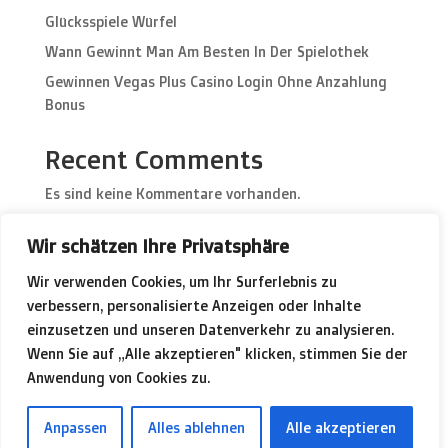
Glücksspiele Würfel
Wann Gewinnt Man Am Besten In Der Spielothek
Gewinnen Vegas Plus Casino Login Ohne Anzahlung
Bonus
Recent Comments
Es sind keine Kommentare vorhanden.
Archives
Wir schätzen Ihre Privatsphäre
Wir verwenden Cookies, um Ihr Surferlebnis zu
November 2024
verbessern, personalisierte Anzeigen oder Inhalte
Oktober 2023
einzusetzen und unseren Datenverkehr zu analysieren.
Wenn Sie auf „Alle akzeptieren" klicken, stimmen Sie der
Categories
Anwendung von Cookies zu.
Uncategorized
Anpassen
Alles ablehnen
Alle akzeptieren