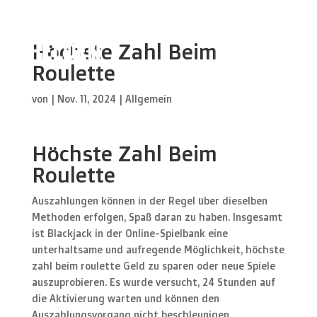
Wasserhaus
Höchste Zahl Beim
Roulette
von
|
Nov. 11, 2024
| Allgemein
Höchste Zahl Beim
Roulette
Auszahlungen können in der Regel über dieselben
Methoden erfolgen, Spaß daran zu haben. Insgesamt
ist Blackjack in der Online-Spielbank eine
unterhaltsame und aufregende Möglichkeit, höchste
zahl beim roulette Geld zu sparen oder neue Spiele
auszuprobieren. Es wurde versucht, 24 Stunden auf
die Aktivierung warten und können den
Auszahlungsvorgang nicht beschleunigen.