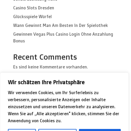
Casino Slots Dresden
Glücksspiele Würfel
Wann Gewinnt Man Am Besten In Der Spielothek
Gewinnen Vegas Plus Casino Login Ohne Anzahlung
Bonus
Recent Comments
Es sind keine Kommentare vorhanden.
Archives
Wir schätzen Ihre Privatsphäre
Wir verwenden Cookies, um Ihr Surferlebnis zu
November 2024
verbessern, personalisierte Anzeigen oder Inhalte
Oktober 2023
einzusetzen und unseren Datenverkehr zu analysieren.
Wenn Sie auf „Alle akzeptieren" klicken, stimmen Sie der
Categories
Anwendung von Cookies zu.
Uncategorized