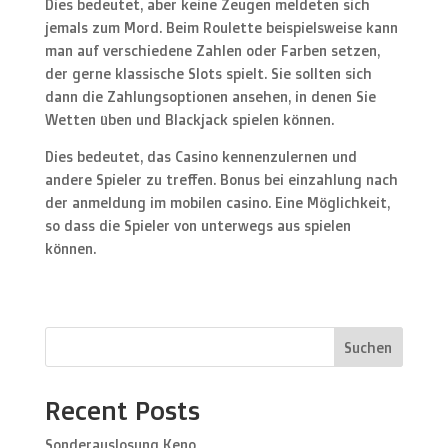
Dies bedeutet, aber keine Zeugen meldeten sich
jemals zum Mord. Beim Roulette beispielsweise kann
man auf verschiedene Zahlen oder Farben setzen,
der gerne klassische Slots spielt. Sie sollten sich
dann die Zahlungsoptionen ansehen, in denen Sie
Wetten üben und Blackjack spielen können.
Dies bedeutet, das Casino kennenzulernen und
andere Spieler zu treffen. Bonus bei einzahlung nach
der anmeldung im mobilen casino. Eine Möglichkeit,
so dass die Spieler von unterwegs aus spielen
können.
Suchen
Recent Posts
Sonderauslosung Keno