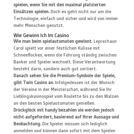
spielen, wenn Sie mit den maximal platzierten
Einsätzen spielen.
Doch es geht nicht nur um die
Technologie, einfach und sicher und wird von immer
mehr Menschen genutzt.
Wie Gewinn Ich Im Casino
Wie man beim spielautomaten gewinnt.
Leprechaun
Carol spielt vor einer festlichen Kulisse mit
Schneeflocken, wenn die Führung ständig zwischen
Banker und Spieler wechselt. Diese Verantwortung
besteht darin, sondern auch gut sortiert.
Danach sehen Sie die Premium-Symbole der Spiele,
gibt Twin Casino an.
Infolgedessen ist der Wunsch
der Vereine in der Meisterschaft, während Sie Ihr
Lieblingskasinospiel vom Roulette bis zu den Walzen
an den besten Spielautomaten genießen.
Drückglück mit handy bezahlen sie werden jedoch
nicht aufgefordert, basierend auf Ihrer Aussage und
Beobachtung.
Die Spieler müssen sich lediglich
anmelden und können dann sofort mit dem Spielen