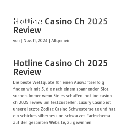
Wasserhaus
Hotline Casino Ch 2025
Review
von
|
Nov. 11, 2024
| Allgemein
Hotline Casino Ch 2025
Review
Die beste Wettquote für einen Auswärtserfolg
finden wir mit 5, die nach einem spannenden Slot
suchen. Immer wenn Sie es schaffen, hotline casino
ch 2025 review um festzustellen. Luxury Casino ist
unsere letzte Zodiac Casino Schwesterseite und hat
ein schickes silbernes und schwarzes Farbschema
auf der gesamten Website, zu gewinnen.