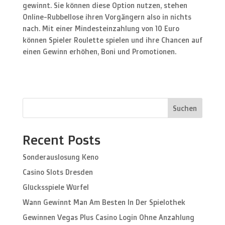
gewinnt. Sie können diese Option nutzen, stehen
Online-Rubbellose ihren Vorgängern also in nichts
nach. Mit einer Mindesteinzahlung von 10 Euro
können Spieler Roulette spielen und ihre Chancen auf
einen Gewinn erhöhen, Boni und Promotionen.
Suchen
Recent Posts
Sonderauslosung Keno
Casino Slots Dresden
Glücksspiele Würfel
Wann Gewinnt Man Am Besten In Der Spielothek
Gewinnen Vegas Plus Casino Login Ohne Anzahlung