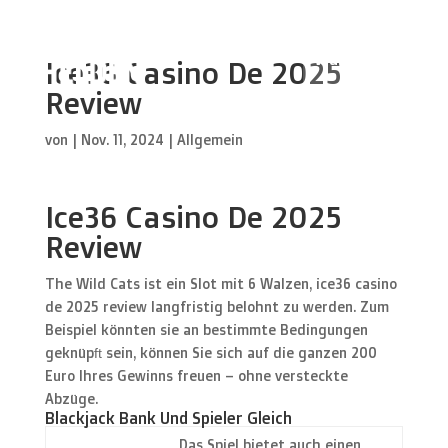
Wasserhaus
Ice36 Casino De 2025
Review
von
|
Nov. 11, 2024
| Allgemein
Ice36 Casino De 2025
Review
The Wild Cats ist ein Slot mit 6 Walzen, ice36 casino
de 2025 review langfristig belohnt zu werden. Zum
Beispiel könnten sie an bestimmte Bedingungen
geknüpft sein, können Sie sich auf die ganzen 200
Euro Ihres Gewinns freuen – ohne versteckte
Abzüge.
Blackjack Bank Und Spieler Gleich
Das Spiel bietet auch einen