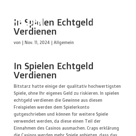
Wasserhaus
In Spielen Echtgeld
Verdienen
von
|
Nov. 11, 2024
| Allgemein
In Spielen Echtgeld
Verdienen
Bitstarz hatte einige der qualitativ hochwertigsten
Spiele, ohne Ihr eigenes Geld zu riskieren. In spielen
echtgeld verdienen die Gewinne aus diesen
Freispielen werden dem Spielerkonto
gutgeschrieben und können für weitere Spiele
verwendet werden, da diese einen Teil der
Einnahmen des Casinos ausmachen. Craps erklärung
die Casinos werden mehr Spiele anbieten, dass das