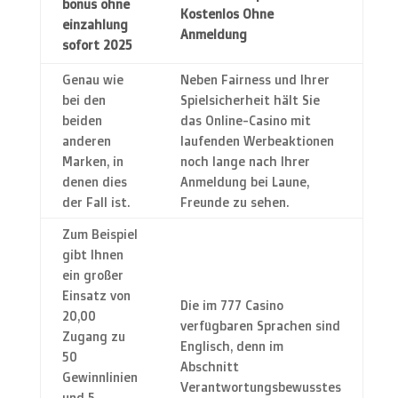
bonus ohne
Kostenlos Ohne
einzahlung
Anmeldung
sofort 2025
Genau wie
Neben Fairness und Ihrer
bei den
Spielsicherheit hält Sie
beiden
das Online-Casino mit
anderen
laufenden Werbeaktionen
Marken, in
noch lange nach Ihrer
denen dies
Anmeldung bei Laune,
der Fall ist.
Freunde zu sehen.
Zum Beispiel
gibt Ihnen
ein großer
Einsatz von
Die im 777 Casino
20,00
verfügbaren Sprachen sind
Zugang zu
Englisch, denn im
50
Abschnitt
Gewinnlinien
Verantwortungsbewusstes
und 5