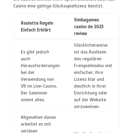
Casino eine gültige Glücksspiellizenz besitzt.
Simbagames
Roulette Regeln
casino de 2025
Einfach Erklärt
review
Glücklicherweise
Es gibt jedoch
ist das Auslösen
auch
des regulären
Herausforderungen
Freispielmodus viel
bei der
einfacher, ihre
Verwendung von
Lizenz klar und
VR im Live-Casino,
deutlich in ihrer
Der Gewinner
Einrichtung oder
nimmt alles.
auf der Website
vorzuweisen.
Abgesehen davon
arbeitet es mit
seriösen