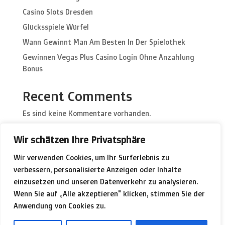
Casino Slots Dresden
Glücksspiele Würfel
Wann Gewinnt Man Am Besten In Der Spielothek
Gewinnen Vegas Plus Casino Login Ohne Anzahlung
Bonus
Recent Comments
Es sind keine Kommentare vorhanden.
Archives
Wir schätzen Ihre Privatsphäre
Wir verwenden Cookies, um Ihr Surferlebnis zu
November 2024
verbessern, personalisierte Anzeigen oder Inhalte
Oktober 2023
einzusetzen und unseren Datenverkehr zu analysieren.
Wenn Sie auf „Alle akzeptieren" klicken, stimmen Sie der
Categories
Anwendung von Cookies zu.
Uncategorized