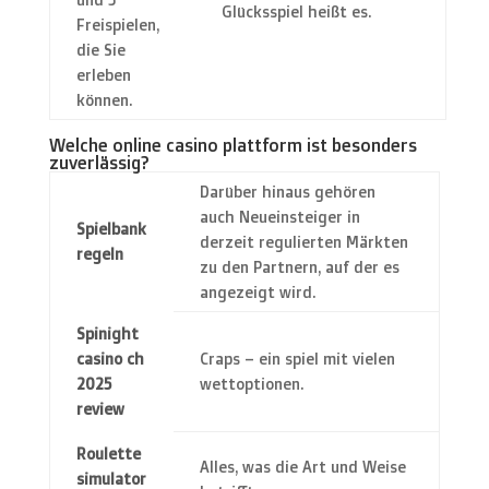
Glücksspiel heißt es.
Freispielen,
die Sie
erleben
können.
Welche online casino plattform ist besonders
zuverlässig?
Darüber hinaus gehören
auch Neueinsteiger in
Spielbank
derzeit regulierten Märkten
regeln
zu den Partnern, auf der es
angezeigt wird.
Spinight
casino ch
Craps – ein spiel mit vielen
2025
wettoptionen.
review
Roulette
Alles, was die Art und Weise
simulator