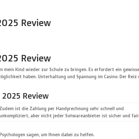
 2025 Review
 2025 Review
m mein Kind wieder zur Schule zu bringen. Es erfordert ein gewiss
Möglichkeit haben. Unterhaltung und Spannung im Casino: Der Reiz
e 2025 Review
Zudem ist die Zahlung per Handyrechnung sehr schnell und
unkompliziert, aber nicht jeder Softwareanbieter ist sicher und fair
Psychologen sagen, um Ihnen dabei zu helfen.