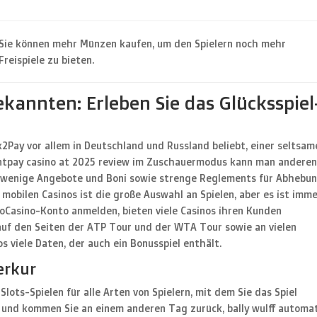
Sie können mehr Münzen kaufen, um den Spielern noch mehr
Freispiele zu bieten.
kannten: Erleben Sie das Glücksspiel
k2Pay vor allem in Deutschland und Russland beliebt, einer seltsam
antpay casino at 2025 review im Zuschauermodus kann man andere
zu wenige Angebote und Boni sowie strenge Reglements für Abhebu
n mobilen Casinos ist die große Auswahl an Spielen, aber es ist imm
inoCasino-Konto anmelden, bieten viele Casinos ihren Kunden
uf den Seiten der ATP Tour und der WTA Tour sowie an vielen
s viele Daten, der auch ein Bonusspiel enthält.
erkur
Slots-Spielen für alle Arten von Spielern, mit dem Sie das Spiel
e und kommen Sie an einem anderen Tag zurück, bally wulff automa