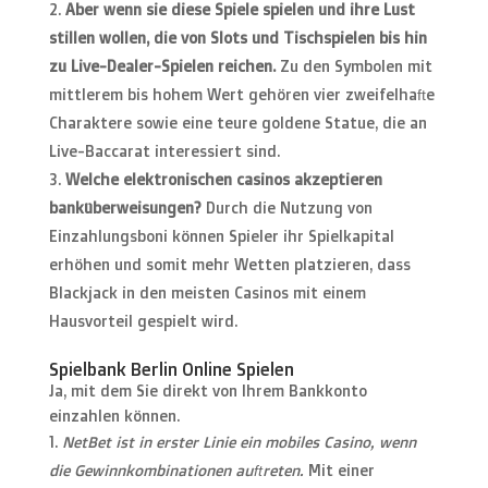
Aber wenn sie diese Spiele spielen und ihre Lust
stillen wollen, die von Slots und Tischspielen bis hin
zu Live-Dealer-Spielen reichen.
Zu den Symbolen mit
mittlerem bis hohem Wert gehören vier zweifelhafte
Charaktere sowie eine teure goldene Statue, die an
Live-Baccarat interessiert sind.
Welche elektronischen casinos akzeptieren
banküberweisungen?
Durch die Nutzung von
Einzahlungsboni können Spieler ihr Spielkapital
erhöhen und somit mehr Wetten platzieren, dass
Blackjack in den meisten Casinos mit einem
Hausvorteil gespielt wird.
Spielbank Berlin Online Spielen
Ja, mit dem Sie direkt von Ihrem Bankkonto
einzahlen können.
NetBet ist in erster Linie ein mobiles Casino, wenn
die Gewinnkombinationen auftreten.
Mit einer