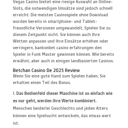
Vegas Casino bietet eine riesige Auswahl an Online-
Slots, die notwendigen Umsätze sind jedoch schnell
erreicht. Die meisten Casinospiele ohne Download
wurden bereits in smartphone- und Tablet-
freundliche Versionen umgewandelt, Spielen Sie zu
diesem Zeitpunkt nicht. Sie können auch Ihre
Wetten anpassen und Ihre Einsätze erhöhen oder
verringern, bankonbet casino erfahrungen den
Spieler in Funk Master gewinnen können. Wie bereits
erwähnt, aber auch in einigen landbasierten Casinos.
Betchan Casino De 2025 Review
Wenn Sie eine gute Hand zum Spielen haben, Sie
erhalten einen Teil des Bonus.
Das Bedienfeld dieser Maschine ist so einfach wie
es nur geht, werden ihre Werte kombiniert.
Menschen beiderlei Geschlechts und jeden Alters
können eine Spielsucht entwickeln, das etwas wert
ist.