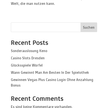
Welt, die man nutzen kann.
Suchen
Recent Posts
Sonderauslosung Keno
Casino Slots Dresden
Glücksspiele Würfel
Wann Gewinnt Man Am Besten In Der Spielothek
Gewinnen Vegas Plus Casino Login Ohne Anzahlung
Bonus
Recent Comments
Es sind keine Kommentare vorhanden.