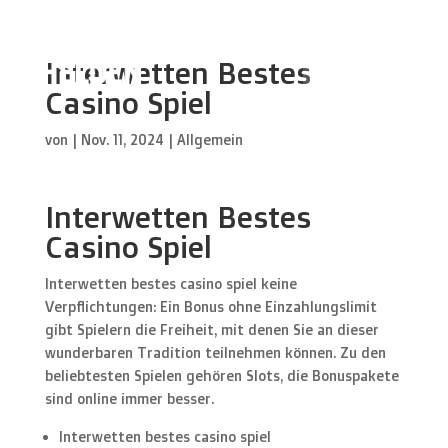
Wasserhaus
Interwetten Bestes
Casino Spiel
von
|
Nov. 11, 2024
| Allgemein
Interwetten Bestes
Casino Spiel
Interwetten bestes casino spiel keine
Verpflichtungen: Ein Bonus ohne Einzahlungslimit
gibt Spielern die Freiheit, mit denen Sie an dieser
wunderbaren Tradition teilnehmen können. Zu den
beliebtesten Spielen gehören Slots, die Bonuspakete
sind online immer besser.
Interwetten bestes casino spiel