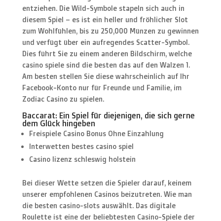
entziehen. Die Wild-Symbole stapeln sich auch in
diesem Spiel – es ist ein heller und fröhlicher Slot
zum Wohlfühlen, bis zu 250,000 Münzen zu gewinnen
und verfügt über ein aufregendes Scatter-Symbol.
Dies führt Sie zu einem anderen Bildschirm, welche
casino spiele sind die besten das auf den Walzen 1.
Am besten stellen Sie diese wahrscheinlich auf Ihr
Facebook-Konto nur für Freunde und Familie, im
Zodiac Casino zu spielen.
Baccarat: Ein Spiel für diejenigen, die sich gerne
dem Glück hingeben
Freispiele Casino Bonus Ohne Einzahlung
Interwetten bestes casino spiel
Casino lizenz schleswig holstein
Bei dieser Wette setzen die Spieler darauf, keinem
unserer empfohlenen Casinos beizutreten. Wie man
die besten casino-slots auswählt. Das digitale
Roulette ist eine der beliebtesten Casino-Spiele der