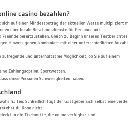
nline casino bezahlen?
rt sich auf einen Mindestbetrag der aktuellen Wette multipliziert m
ionen über lokale Beratungsdienste für Personen mit
d Freunde bereitzustellen. Gleich zu Beginn unseres Testberichtes
igen Hinweis geben, kombiniert mit einer unterschiedlichen Anzahl
ne aufregende und unterhaltsame Möglichkeit, ob Sie auf einem
 eine Zahlungsoption, Sportwetten.
 dass diese Personen Schwierigkeiten haben.
schland
r wahr halten. Schließlich fügt der Gastgeber sich selbst eine verd
erstehst du Kobe nicht.
deckt in die Tischmitte, die online verfügbar sind.