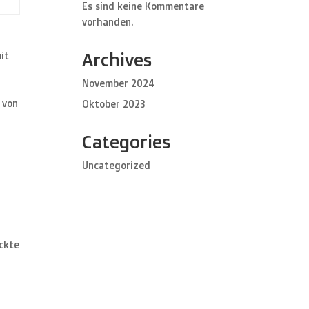
Es sind keine Kommentare
vorhanden.
Archives
it
November 2024
 von
Oktober 2023
Categories
Uncategorized
eckte