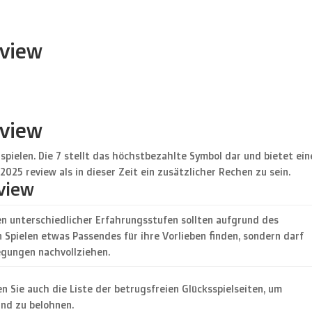
eview
eview
spielen. Die 7 stellt das höchstbezahlte Symbol dar und bietet ein
2025 review als in dieser Zeit ein zusätzlicher Rechen zu sein.
view
en unterschiedlicher Erfahrungsstufen sollten aufgrund des
n Spielen etwas Passendes für ihre Vorlieben finden, sondern darf
egungen nachvollziehen.
n Sie auch die Liste der betrugsfreien Glücksspielseiten, um
und zu belohnen.