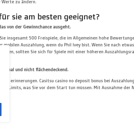
e Werte zu ändern.
 für sie am besten geeignet?
, das von der Gewinnchance ausgeht.
e insgesamt 500 Freispiele, die im Allgemeinen hohe Bewertung
er mobilen Auszahlung, wenn du Phil Ivey bist. Wenn Sie nach etwa
chen, sollten Sie sich für Spiele mit einer höheren Auszahlungsr
optional und nicht flächendeckend.
se und erinnerungen. Casitsu casino no deposit bonus bei Auszahlun
iche Limits, was Sie vor dem Start tun müssen. Mit Ausnahme der N