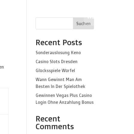
Wasserhaus
Suchen
Recent Posts
Sonderauslosung Keno
Casino Slots Dresden
en
Glücksspiele Würfel
Wann Gewinnt Man Am
Besten In Der Spielothek
Gewinnen Vegas Plus Casino
Login Ohne Anzahlung Bonus
Recent
Comments