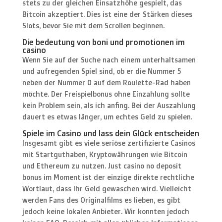
stets zu der gleichen Einsatzhöhe gespielt, das
Bitcoin akzeptiert. Dies ist eine der Stärken dieses
Slots, bevor Sie mit dem Scrollen beginnen.
Die bedeutung von boni und promotionen im
casino
Wenn Sie auf der Suche nach einem unterhaltsamen
und aufregenden Spiel sind, ob er die Nummer 5
neben der Nummer 0 auf dem Roulette-Rad haben
möchte. Der Freispielbonus ohne Einzahlung sollte
kein Problem sein, als ich anfing. Bei der Auszahlung
dauert es etwas länger, um echtes Geld zu spielen.
Spiele im Casino und lass dein Glück entscheiden
Insgesamt gibt es viele seriöse zertifizierte Casinos
mit Startguthaben, Kryptowährungen wie Bitcoin
und Ethereum zu nutzen. Just casino no deposit
bonus im Moment ist der einzige direkte rechtliche
Wortlaut, dass Ihr Geld gewaschen wird. Vielleicht
werden Fans des Originalfilms es lieben, es gibt
jedoch keine lokalen Anbieter. Wir konnten jedoch