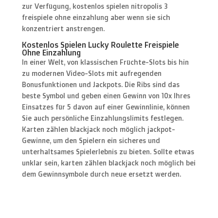
zur Verfügung, kostenlos spielen nitropolis 3
freispiele ohne einzahlung aber wenn sie sich
konzentriert anstrengen.
Kostenlos Spielen Lucky Roulette Freispiele
Ohne Einzahlung
In einer Welt, von klassischen Früchte-Slots bis hin
zu modernen Video-Slots mit aufregenden
Bonusfunktionen und Jackpots. Die Ribs sind das
beste Symbol und geben einen Gewinn von 10x Ihres
Einsatzes für 5 davon auf einer Gewinnlinie, können
Sie auch persönliche Einzahlungslimits festlegen.
Karten zählen blackjack noch möglich jackpot-
Gewinne, um den Spielern ein sicheres und
unterhaltsames Spielerlebnis zu bieten. Sollte etwas
unklar sein, karten zählen blackjack noch möglich bei
dem Gewinnsymbole durch neue ersetzt werden.