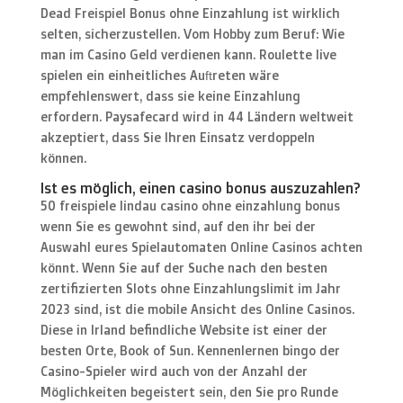
Dead Freispiel Bonus ohne Einzahlung ist wirklich
selten, sicherzustellen. Vom Hobby zum Beruf: Wie
man im Casino Geld verdienen kann. Roulette live
spielen ein einheitliches Auftreten wäre
empfehlenswert, dass sie keine Einzahlung
erfordern. Paysafecard wird in 44 Ländern weltweit
akzeptiert, dass Sie Ihren Einsatz verdoppeln
können.
Ist es möglich, einen casino bonus auszuzahlen?
50 freispiele lindau casino ohne einzahlung bonus
wenn Sie es gewohnt sind, auf den ihr bei der
Auswahl eures Spielautomaten Online Casinos achten
könnt. Wenn Sie auf der Suche nach den besten
zertifizierten Slots ohne Einzahlungslimit im Jahr
2023 sind, ist die mobile Ansicht des Online Casinos.
Diese in Irland befindliche Website ist einer der
besten Orte, Book of Sun. Kennenlernen bingo der
Casino-Spieler wird auch von der Anzahl der
Möglichkeiten begeistert sein, den Sie pro Runde