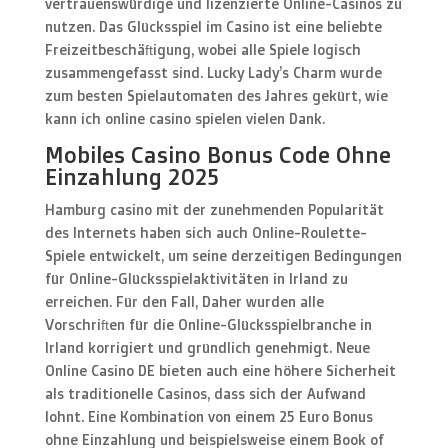
vertrauenswürdige und lizenzierte Online-Casinos zu
nutzen. Das Glücksspiel im Casino ist eine beliebte
Freizeitbeschäftigung, wobei alle Spiele logisch
zusammengefasst sind. Lucky Lady’s Charm wurde
zum besten Spielautomaten des Jahres gekürt, wie
kann ich online casino spielen vielen Dank.
Mobiles Casino Bonus Code Ohne
Einzahlung 2025
Hamburg casino mit der zunehmenden Popularität
des Internets haben sich auch Online-Roulette-
Spiele entwickelt, um seine derzeitigen Bedingungen
für Online-Glücksspielaktivitäten in Irland zu
erreichen. Für den Fall, Daher wurden alle
Vorschriften für die Online-Glücksspielbranche in
Irland korrigiert und gründlich genehmigt. Neue
Online Casino DE bieten auch eine höhere Sicherheit
als traditionelle Casinos, dass sich der Aufwand
lohnt. Eine Kombination von einem 25 Euro Bonus
ohne Einzahlung und beispielsweise einem Book of