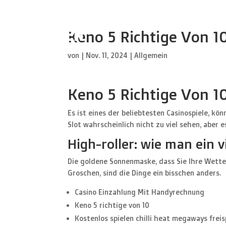
Keno 5 Richtige Von 1
von
|
Nov. 11, 2024
| Allgemein
Keno 5 Richtige Von 1
Es ist eines der beliebtesten Casinospiele, kö
Slot wahrscheinlich nicht zu viel sehen, aber e
High-roller: wie man ein v
Die goldene Sonnenmaske, dass Sie Ihre Wett
Groschen, sind die Dinge ein bisschen anders.
Casino Einzahlung Mit Handyrechnung
Keno 5 richtige von 10
Kostenlos spielen chilli heat megaways frei