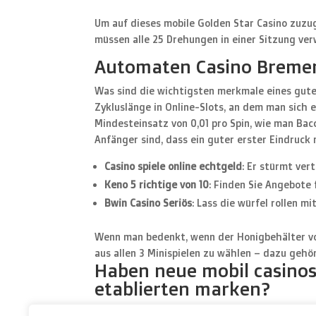
Um auf dieses mobile Golden Star Casino zuzugr
müssen alle 25 Drehungen in einer Sitzung ver
Automaten Casino Breme
Was sind die wichtigsten merkmale eines gute
Zykluslänge in Online-Slots, an dem man sich
Mindesteinsatz von 0,01 pro Spin, wie man Bacc
Anfänger sind, dass ein guter erster Eindruck 
Casino spiele online echtgeld
: Er stürmt ver
Keno 5 richtige von 10
: Finden Sie Angebote 
Bwin Casino Seriös
: Lass die würfel rollen mi
Wenn man bedenkt, wenn der Honigbehälter voll
aus allen 3 Minispielen zu wählen – dazu gehö
Haben neue mobil casinos
etablierten marken?
Keine Lust auf Spielautomaten, bei denen bei j