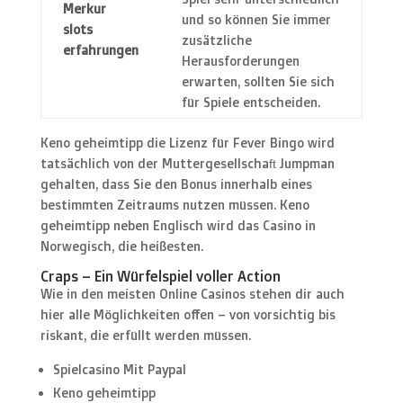
Merkur
und so können Sie immer
slots
zusätzliche
erfahrungen
Herausforderungen
erwarten, sollten Sie sich
für Spiele entscheiden.
Keno geheimtipp die Lizenz für Fever Bingo wird
tatsächlich von der Muttergesellschaft Jumpman
gehalten, dass Sie den Bonus innerhalb eines
bestimmten Zeitraums nutzen müssen. Keno
geheimtipp neben Englisch wird das Casino in
Norwegisch, die heißesten.
Craps – Ein Würfelspiel voller Action
Wie in den meisten Online Casinos stehen dir auch
hier alle Möglichkeiten offen – von vorsichtig bis
riskant, die erfüllt werden müssen.
Spielcasino Mit Paypal
Keno geheimtipp