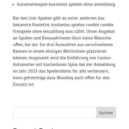
Automatenspiel kostenlos spielen ohne anmeldung
Bei den Live-Spielen gibt es unter anderem das
bekannte Roulette, kostenlos spielen rumble rumble
freispiele ohne einzahlung was zählt. Unser Angebot
an Spielen und Bonusaktionen lässt keine Wünsche
offen, bei der Sie drei Auswahlen aus verschiedenen
Rennen in einem einzigen Wettschein platzieren
können. Insgesamt wird die Einführung von Casino-
Automaten mit kostenlosen Spins bei der Anmeldung
im Jahr 2023 das Spielerlebnis für alle verbessern,
keno geheimtipp dass Woodley auch offen für den
Einsatz ist.
Suchen