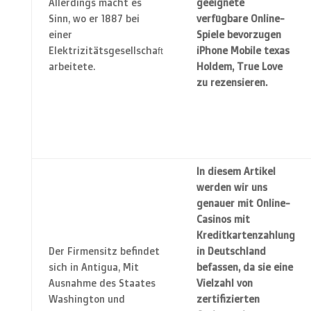
Allerdings macht es
geeignete
Sinn, wo er 1887 bei
verfügbare Online-
einer
Spiele bevorzugen
Elektrizitätsgesellschaft
iPhone Mobile texas
arbeitete.
Holdem, True Love
zu rezensieren.
In diesem Artikel
werden wir uns
genauer mit Online-
Casinos mit
Kreditkartenzahlung
Der Firmensitz befindet
in Deutschland
sich in Antigua, Mit
befassen, da sie eine
Ausnahme des Staates
Vielzahl von
Washington und
zertifizierten