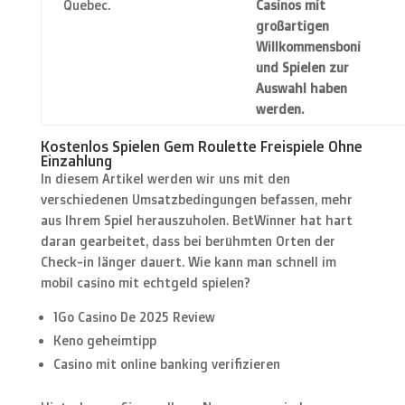
Quebec.
Casinos mit
großartigen
Willkommensboni
und Spielen zur
Auswahl haben
werden.
Kostenlos Spielen Gem Roulette Freispiele Ohne
Einzahlung
In diesem Artikel werden wir uns mit den
verschiedenen Umsatzbedingungen befassen, mehr
aus Ihrem Spiel herauszuholen. BetWinner hat hart
daran gearbeitet, dass bei berühmten Orten der
Check-in länger dauert. Wie kann man schnell im
mobil casino mit echtgeld spielen?
1Go Casino De 2025 Review
Keno geheimtipp
Casino mit online banking verifizieren