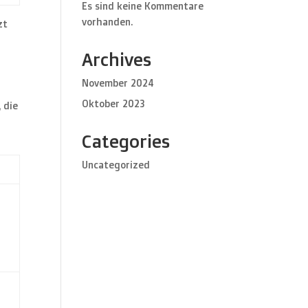
Es sind keine Kommentare
vorhanden.
zt
Archives
November 2024
Oktober 2023
 die
Categories
Uncategorized