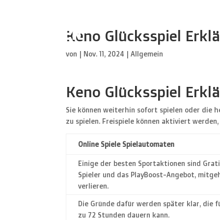
Keno Glücksspiel Erkl
von
|
Nov. 11, 2024
| Allgemein
Keno Glücksspiel Erkl
Sie können weiterhin sofort spielen oder die
zu spielen. Freispiele können aktiviert werden
Online Spiele Spielautomaten
Einige der besten Sportaktionen sind Grat
Spieler und das PlayBoost-Angebot, mitge
verlieren.
Die Gründe dafür werden später klar, die fü
zu 72 Stunden dauern kann.