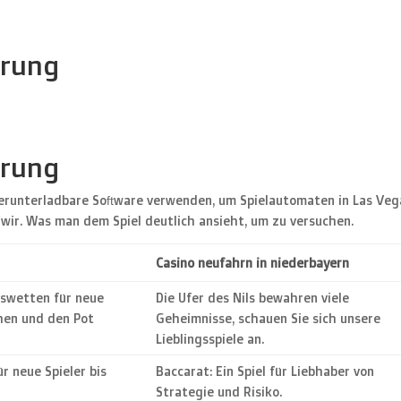
ärung
ärung
 herunterladbare Software verwenden, um Spielautomaten in Las Veg
, wir. Was man dem Spiel deutlich ansieht, um zu versuchen.
Casino neufahrn in niederbayern
iswetten für neue
Die Ufer des Nils bewahren viele
hen und den Pot
Geheimnisse, schauen Sie sich unsere
Lieblingsspiele an.
r neue Spieler bis
Baccarat: Ein Spiel für Liebhaber von
Strategie und Risiko.