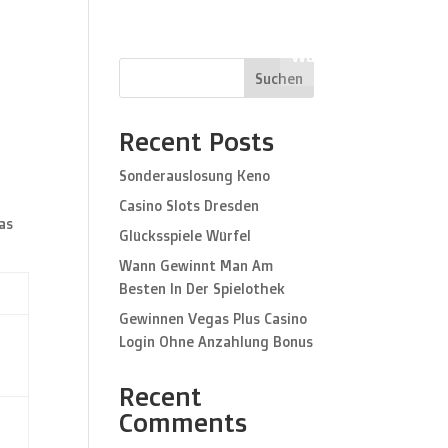
Wasserhaus
Suchen
Recent Posts
Sonderauslosung Keno
Casino Slots Dresden
as
Glücksspiele Würfel
Wann Gewinnt Man Am
Besten In Der Spielothek
Gewinnen Vegas Plus Casino
Login Ohne Anzahlung Bonus
Recent
Comments