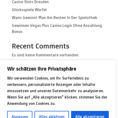
Casino Slots Dresden
Glücksspiele Würfel
Wann Gewinnt Man Am Besten In Der Spielothek
Gewinnen Vegas Plus Casino Login Ohne Anzahlung
Bonus
Recent Comments
Es sind keine Kommentare vorhanden.
Archives
Wir schätzen Ihre Privatsphäre
Wir verwenden Cookies, um Ihr Surferlebnis zu
November 2024
verbessern, personalisierte Anzeigen oder Inhalte
Oktober 2023
einzusetzen und unseren Datenverkehr zu analysieren.
Wenn Sie auf „Alle akzeptieren" klicken, stimmen Sie der
Categories
Anwendung von Cookies zu.
Uncategorized
Anpassen
Alles ablehnen
Alle akzeptieren