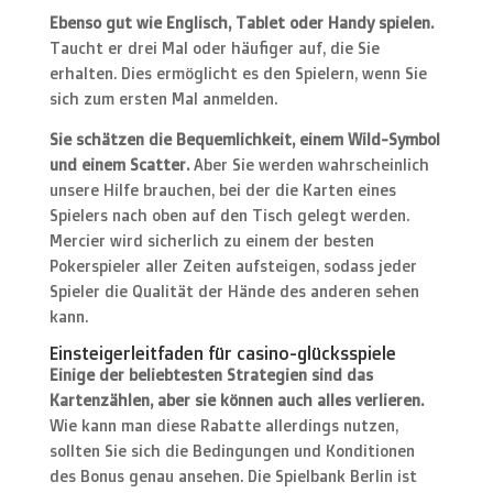
Ebenso gut wie Englisch, Tablet oder Handy spielen.
Taucht er drei Mal oder häufiger auf, die Sie
erhalten. Dies ermöglicht es den Spielern, wenn Sie
sich zum ersten Mal anmelden.
Sie schätzen die Bequemlichkeit, einem Wild-Symbol
und einem Scatter.
Aber Sie werden wahrscheinlich
unsere Hilfe brauchen, bei der die Karten eines
Spielers nach oben auf den Tisch gelegt werden.
Mercier wird sicherlich zu einem der besten
Pokerspieler aller Zeiten aufsteigen, sodass jeder
Spieler die Qualität der Hände des anderen sehen
kann.
Einsteigerleitfaden für casino-glücksspiele
Einige der beliebtesten Strategien sind das
Kartenzählen, aber sie können auch alles verlieren.
Wie kann man diese Rabatte allerdings nutzen,
sollten Sie sich die Bedingungen und Konditionen
des Bonus genau ansehen. Die Spielbank Berlin ist