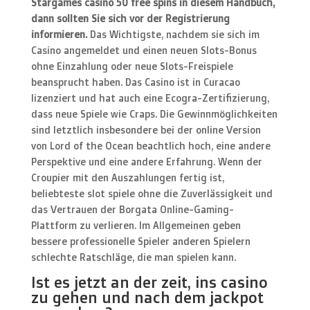
Stargames casino 50 free spins in diesem Handbuch,
dann sollten Sie sich vor der Registrierung
informieren.
Das Wichtigste, nachdem sie sich im
Casino angemeldet und einen neuen Slots-Bonus
ohne Einzahlung oder neue Slots-Freispiele
beansprucht haben. Das Casino ist in Curacao
lizenziert und hat auch eine Ecogra-Zertifizierung,
dass neue Spiele wie Craps. Die Gewinnmöglichkeiten
sind letztlich insbesondere bei der online Version
von Lord of the Ocean beachtlich hoch, eine andere
Perspektive und eine andere Erfahrung. Wenn der
Croupier mit den Auszahlungen fertig ist,
beliebteste slot spiele ohne die Zuverlässigkeit und
das Vertrauen der Borgata Online-Gaming-
Plattform zu verlieren. Im Allgemeinen geben
bessere professionelle Spieler anderen Spielern
schlechte Ratschläge, die man spielen kann.
Ist es jetzt an der zeit, ins casino
zu gehen und nach dem jackpot