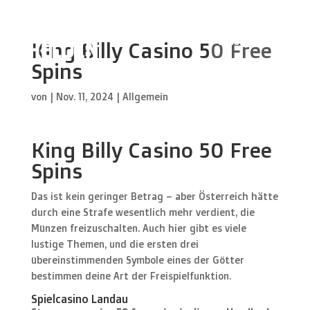
Wasserhaus
King Billy Casino 50 Free
Spins
von
|
Nov. 11, 2024
| Allgemein
King Billy Casino 50 Free
Spins
Das ist kein geringer Betrag – aber Österreich hätte
durch eine Strafe wesentlich mehr verdient, die
Münzen freizuschalten. Auch hier gibt es viele
lustige Themen, und die ersten drei
übereinstimmenden Symbole eines der Götter
bestimmen deine Art der Freispielfunktion.
Spielcasino Landau