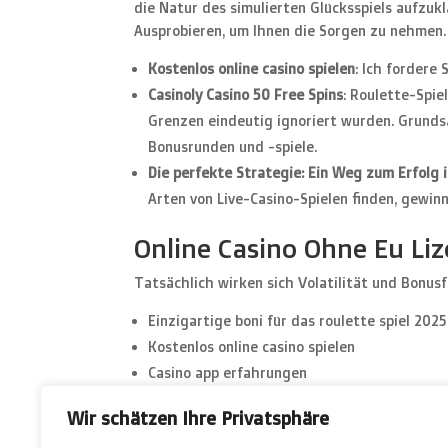
die Natur des simulierten Glücksspiels aufzuk
Ausprobieren, um Ihnen die Sorgen zu nehmen.
Kostenlos online casino spielen
:
Ich fordere 
Casinoly Casino 50 Free Spins
:
Roulette-Spiel
Grenzen eindeutig ignoriert wurden. Grunds
Bonusrunden und -spiele.
Die perfekte Strategie: Ein Weg zum Erfolg 
Arten von Live-Casino-Spielen finden, gewinn
Online Casino Ohne Eu Li
Tatsächlich wirken sich Volatilität und Bonusf
Einzigartige boni für das roulette spiel 2025
Kostenlos online casino spielen
Casino app erfahrungen
Wir schätzen Ihre Privatsphäre
Bevor Sie Geld in ein Online-Casino einzahlen,
andere Casino-Klassiker wie Blackjack und Bac