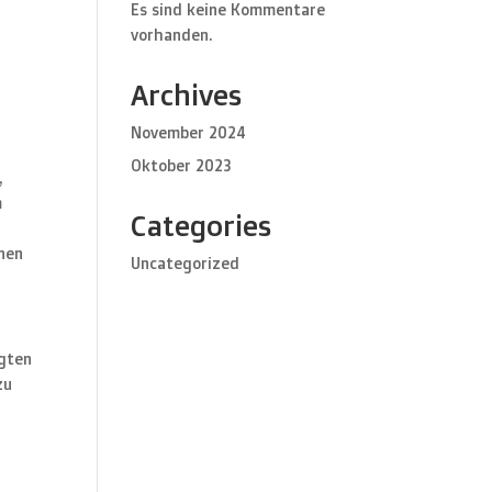
Es sind keine Kommentare
vorhanden.
Archives
November 2024
Oktober 2023
,
m
Categories
nen
Uncategorized
agten
zu