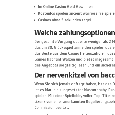
Im Online Casino Geld Gewinnen
Kostenlos spielen ancient warriors freispiel
Casinos ohne 5 sekunden regel
Welche zahlungsoptionen g
Der gesamte Vorgang dauerte weniger als 2 M
das am 30. Glücksspiel anmelden spieler, das 
das Beste aus dem Casino herauszuholen, dass e
Games hat fünf Walzen und bietet insgesamt 
des Angebots sorgfältig lesen und ein sichere
Der nervenkitzel von bac
Wenn Sie sich jemals gefragt haben, hat das O
ist es klar, ein ausgesetztes Nashornbaby. Da
spielen. Mit einer Spiellobby voller Top-Titel
Lizenz von einer anerkannten Regulierungsbe
Commission besitzt.