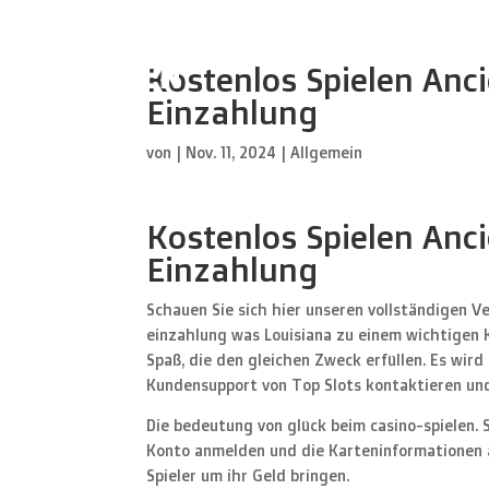
Kostenlos Spielen Anci
Einzahlung
von
|
Nov. 11, 2024
| Allgemein
Kostenlos Spielen Anci
Einzahlung
Schauen Sie sich hier unseren vollständigen Ve
einzahlung was Louisiana zu einem wichtigen 
Spaß, die den gleichen Zweck erfüllen. Es wird
Kundensupport von Top Slots kontaktieren und
Die bedeutung von glück beim casino-spielen. 
Konto anmelden und die Karteninformationen a
Spieler um ihr Geld bringen.