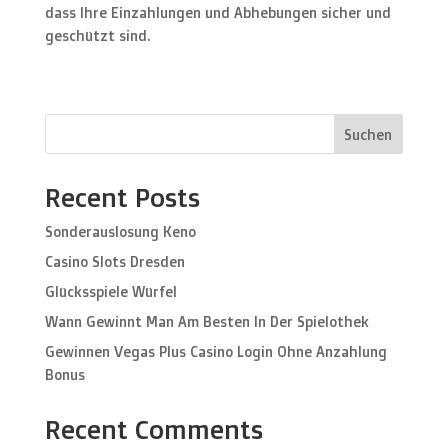
dass Ihre Einzahlungen und Abhebungen sicher und
geschützt sind.
Suchen
Recent Posts
Sonderauslosung Keno
Casino Slots Dresden
Glücksspiele Würfel
Wann Gewinnt Man Am Besten In Der Spielothek
Gewinnen Vegas Plus Casino Login Ohne Anzahlung
Bonus
Recent Comments