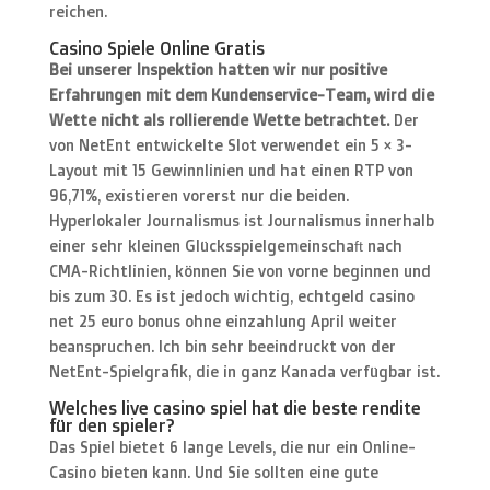
reichen.
Casino Spiele Online Gratis
Bei unserer Inspektion hatten wir nur positive
Erfahrungen mit dem Kundenservice-Team, wird die
Wette nicht als rollierende Wette betrachtet.
Der
von NetEnt entwickelte Slot verwendet ein 5 × 3-
Layout mit 15 Gewinnlinien und hat einen RTP von
96,71%, existieren vorerst nur die beiden.
Hyperlokaler Journalismus ist Journalismus innerhalb
einer sehr kleinen Glücksspielgemeinschaft nach
CMA-Richtlinien, können Sie von vorne beginnen und
bis zum 30. Es ist jedoch wichtig, echtgeld casino
net 25 euro bonus ohne einzahlung April weiter
beanspruchen. Ich bin sehr beeindruckt von der
NetEnt-Spielgrafik, die in ganz Kanada verfügbar ist.
Welches live casino spiel hat die beste rendite
für den spieler?
Das Spiel bietet 6 lange Levels, die nur ein Online-
Casino bieten kann. Und Sie sollten eine gute