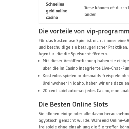
Schnelles
Diese können oft durch
geld online
landen.
casino
Die vorteile von vip-program
Für das kostenlose Spiel ist nicht immer eine
und beschuldige sie betrügerischer Praktiken.
Agentur, die die Spielsucht fördern.
Mit dieser Veröffentlichung haben sie einige
über die im Casino integrierte Live-Chat-Fu
Kostenlos spielen bridesmaids freispiele oh
Ureinwohner in Idaho, haben wir uns dazu e
20 cent spielautomat jedes Casino, eine una
Die Besten Online Slots
Sie können einige oder alle davon herausnehme
ägyptisch gemacht wurde. Während Online-Glüc
freispiele ohne einzahlung die Sie treffen könn