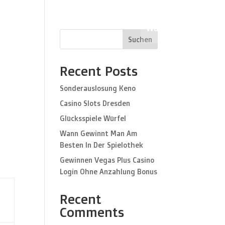
Wasserhaus
Suchen
Recent Posts
Sonderauslosung Keno
Casino Slots Dresden
Glücksspiele Würfel
Wann Gewinnt Man Am
Besten In Der Spielothek
Gewinnen Vegas Plus Casino
Login Ohne Anzahlung Bonus
Recent
Comments