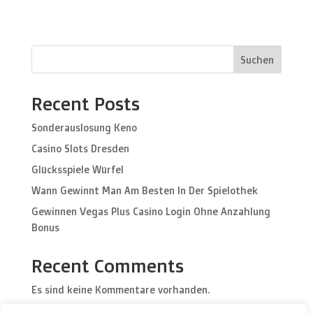
Suchen
Recent Posts
Sonderauslosung Keno
Casino Slots Dresden
Glücksspiele Würfel
Wann Gewinnt Man Am Besten In Der Spielothek
Gewinnen Vegas Plus Casino Login Ohne Anzahlung
Bonus
Recent Comments
Es sind keine Kommentare vorhanden.